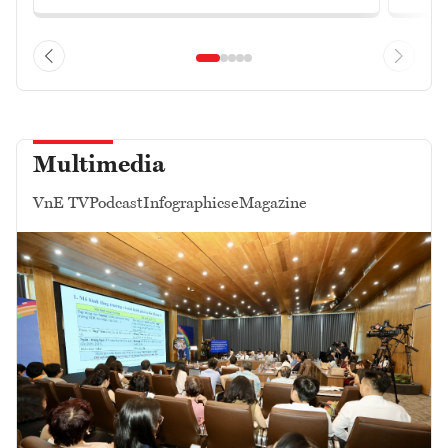
Multimedia
VnE TV
Podcast
Infographics
eMagazine