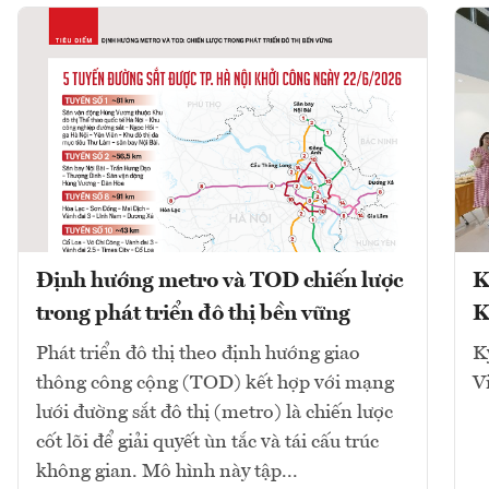
Định hướng metro và TOD chiến lược
K
trong phát triển đô thị bền vững
K
Phát triển đô thị theo định hướng giao
K
thông công cộng (TOD) kết hợp với mạng
V
lưới đường sắt đô thị (metro) là chiến lược
cốt lõi để giải quyết ùn tắc và tái cấu trúc
không gian. Mô hình này tập...