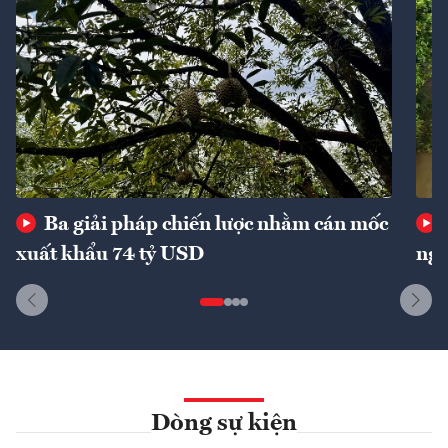
Ba giải pháp chiến lược nhằm cán mốc
xuất khẩu 74 tỷ USD
ngu
Dòng sự kiện