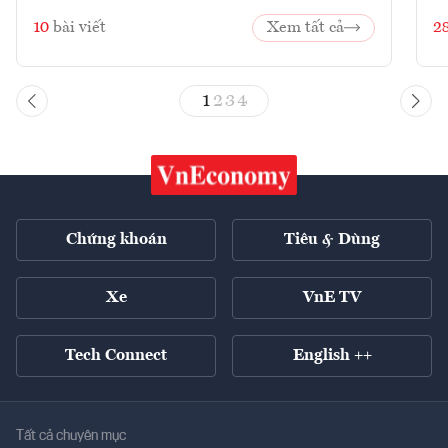
10
bài viết
Xem tất cả
2
1
2
3
4
Chứng khoán
Tiêu & Dùng
Xe
VnE TV
Tech Connect
English ++
Tất cả chuyên mục