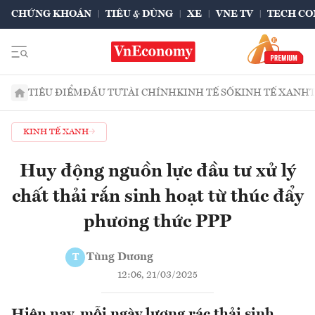
CHỨNG KHOÁN
TIÊU & DÙNG
XE
VNE TV
TECH CO
TIÊU ĐIỂM
ĐẦU TƯ
TÀI CHÍNH
KINH TẾ SỐ
KINH TẾ XANH
KINH TẾ XANH
Huy động nguồn lực đầu tư xử lý
chất thải rắn sinh hoạt từ thúc đẩy
phương thức PPP
Tùng Dương
T
12:06, 21/03/2025
Hiện nay, mỗi ngày lượng rác thải sinh