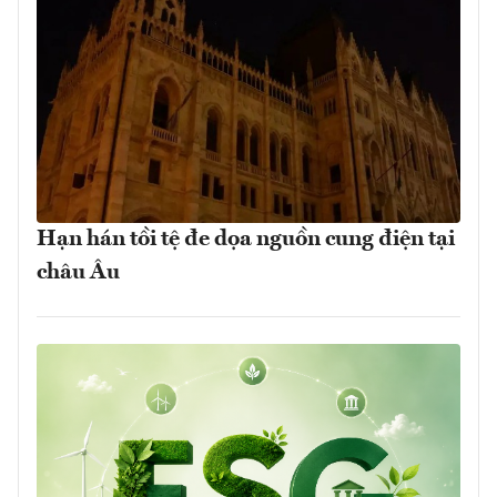
Hạn hán tồi tệ đe dọa nguồn cung điện tại
châu Âu