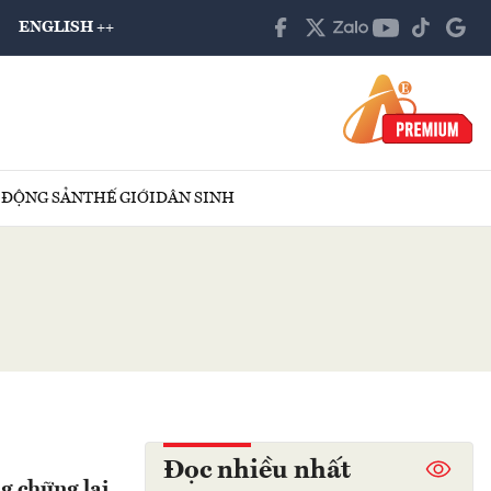
ENGLISH ++
 ĐỘNG SẢN
THẾ GIỚI
DÂN SINH
Đọc nhiều nhất
g chững lại