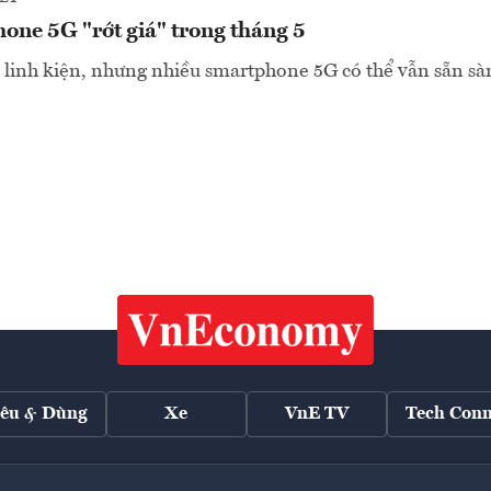
one 5G "rớt giá" trong tháng 5
 linh kiện, nhưng nhiều smartphone 5G có thể vẫn sẵn sàn
iêu & Dùng
Xe
VnE TV
Tech Conn