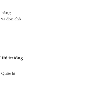
u hãng
u và đón chờ
thị trường
 Quốc là