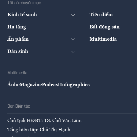
Tất cả chuyên mục
Kinh tế xanh
Tiêu điểm
Hạ tầng
Bất động sản
Ấn phẩm
Multimedia
Dân sinh
Multimedia
Ảnh
eMagazine
Podcast
Infographics
Ban Biên tập
Chủ tịch HĐBT: TS. Chử Văn Lâm
Tổng biên tập: Chử Thị Hạnh