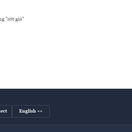
g “rớt giá”
ect
English ++