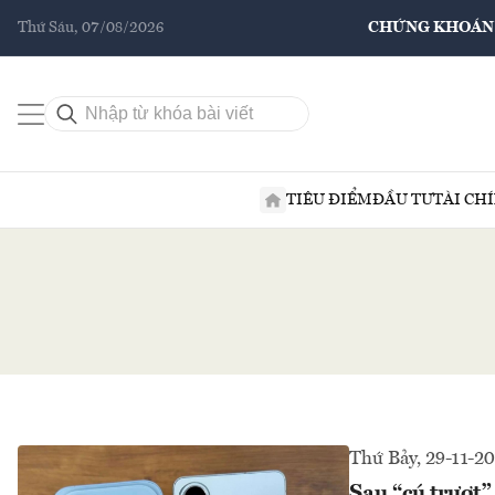
Thứ Sáu, 07/08/2026
CHỨNG KHOÁN
TIÊU ĐIỂM
ĐẦU TƯ
TÀI CH
Thứ Bảy, 29-11-2
Sau “cú trượt”