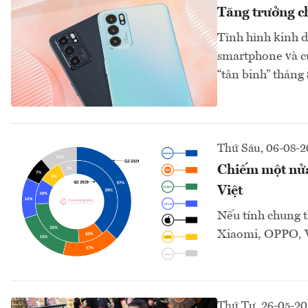
Tăng trưởng c
Tình hình kinh d
smartphone và cử
“tân binh” tháng 8
Thứ Sáu, 06-08-2
Chiếm một nửa
Việt
Nếu tính chung t
Xiaomi, OPPO, Vi
Thứ Tư, 26-05-20