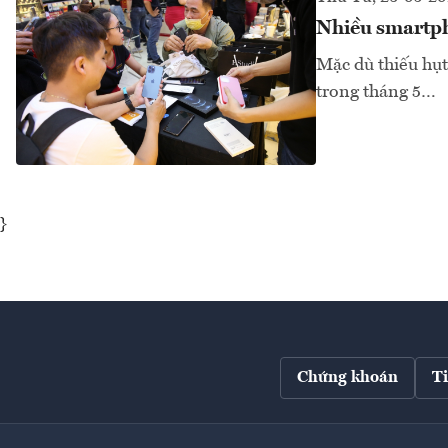
Nhiều smartph
Mặc dù thiếu hụt
trong tháng 5…
}
Chứng khoán
T