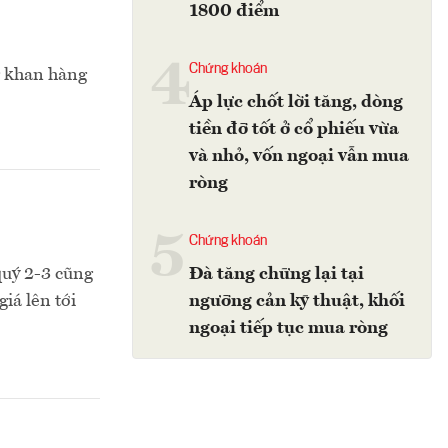
1800 điểm
4
Chứng khoán
g khan hàng
Áp lực chốt lời tăng, dòng
tiền đỡ tốt ở cổ phiếu vừa
và nhỏ, vốn ngoại vẫn mua
ròng
5
Chứng khoán
 quý 2-3 cũng
Đà tăng chững lại tại
iá lên tới
ngưỡng cản kỹ thuật, khối
ngoại tiếp tục mua ròng