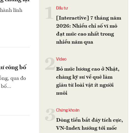
1
Đầu tư
thành lĩnh
[Interactive] 7 tháng năm
2026: Nhiều chỉ số vĩ mô
đạt mức cao nhất trong
nhiều năm qua
2
Video
hư công bố
Bỏ mức lương cao ở Nhật,
chàng kỹ sư về quê làm
ỏng, qua đo
giàu từ loài vật ít người
ng bố…
nuôi
3
Chứng khoán
Dòng tiền bắt đáy tích cực,
VN-Index hướng tới mốc