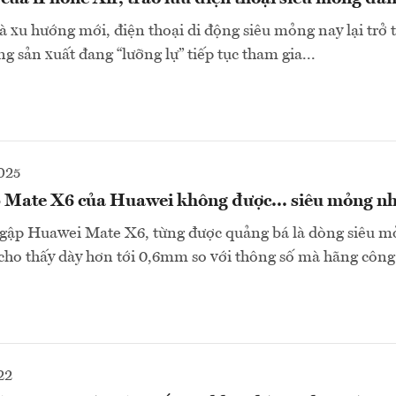
 xu hướng mới, điện thoại di động siêu mỏng nay lại trở 
 sản xuất đang “lưỡng lự” tiếp tục tham gia...
025
p Mate X6 của Huawei không được... siêu mỏng n
 gập Huawei Mate X6, từng được quảng bá là dòng siêu m
i cho thấy dày hơn tới 0,6mm so với thông số mà hãng cô
22