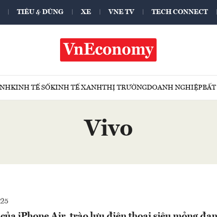
TIÊU & DÙNG
XE
VNE TV
TECH CONNECT
ÍNH
KINH TẾ SỐ
KINH TẾ XANH
THỊ TRƯỜNG
DOANH NGHIỆP
BẤT
Vivo
025
 của iPhone Air, trào lưu điện thoại siêu mỏng đan