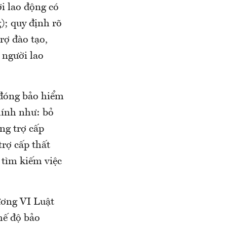
i lao động có
); quy định rõ
rợ đào tạo,
 người lao
 đóng bảo hiểm
hính như: bỏ
ng trợ cấp
rợ cấp thất
 tìm kiếm việc
ương VI Luật
hế độ bảo