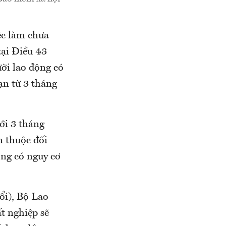
ệc làm chưa
tại Điều 43
ười lao động có
ạn từ 3 tháng
ới 3 tháng
n thuộc đối
ợng có nguy cơ
ổi), Bộ Lao
t nghiệp sẽ