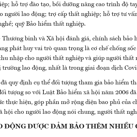
ệp; hỗ trợ đào tạo, bồi dưỡng nâng cao trình độ ta
ho người lao động; trợ cấp thất nghiệp; hỗ trợ tư vấn
 nghề; quỹ Bảo hiểm thất nghiệp.
 Thương binh và Xã hội đánh giá, chính sách bảo 
ng phát huy vai trò quan trọng là cơ chế chống sốc
thu nhập cho người thất nghiệp và giúp người thất
hị trường lao động, nhất là trong giai đoạn dịch Cov
đã quy định cụ thể đối tượng tham gia bảo hiểm th
đối tượng so với Luật Bảo hiểm xã hội năm 2006 đã 
hức thực hiện, góp phần mở rộng diện bao phủ của c
 hội cho người lao động nói chung, người thất nghi
O ĐỘNG ĐƯỢC ĐẢM BẢO THÊM NHIỀU 