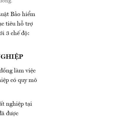
Dương.
 Luật Bảo hiểm
c tiêu hỗ trợ
ới 3 chế độ:
NGHIỆP
 đồng làm việc
ghiệp có quy mô
t nghiệp tại
đã được