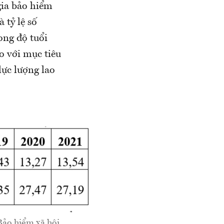
gia bảo hiểm
 tỷ lệ số
ong độ tuổi
o với mục tiêu
ực lượng lao
Bảo hiểm xã hội