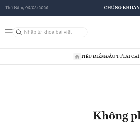
Thứ Năm, 06/08/2026
CHỨNG KHOÁN
TIÊU ĐIỂM
ĐẦU TƯ
TÀI CH
Không ph