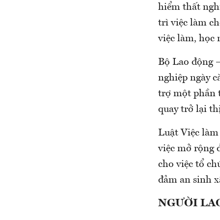
hiểm thất nghi
trì việc làm c
việc làm, học
Bộ Lao động –
nghiệp ngày cà
trợ một phần 
quay trở lại t
Luật Việc làm 
việc mở rộng 
cho việc tổ c
đảm an sinh xã
NGƯỜI LA