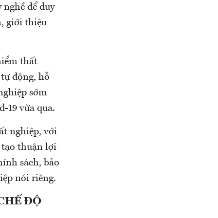
y nghề để duy
, giới thiệu
hiểm thất
 tự động, hỗ
 nghiệp sớm
id-19 vừa qua.
ất nghiệp, với
tạo thuận lợi
hính sách, bảo
ệp nói riêng.
CHẾ ĐỘ