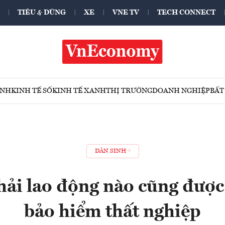
TIÊU & DÙNG
XE
VNE TV
TECH CONNECT
ÍNH
KINH TẾ SỐ
KINH TẾ XANH
THỊ TRƯỜNG
DOANH NGHIỆP
BẤT
DÂN SINH
ải lao động nào cũng được 
bảo hiểm thất nghiệp