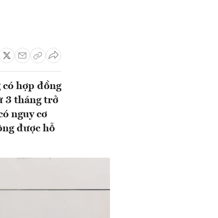
g có hợp đồng
ừ 3 tháng trở
có nguy cơ
hông được hỗ