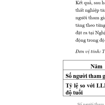
Kết quả, sau 
thất nghiệp t
người tham gia
tăng theo từn
đặt ra tại Ng
động trong độ
Đơn vị tính: T
Số người tham 