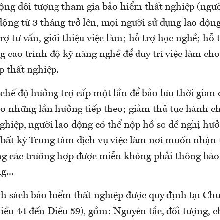
ộng đối tượng tham gia bảo hiểm thất nghiệp (ngườ
ộng từ 3 tháng trở lên, mọi người sử dụng lao động
rợ tư vấn, giới thiệu việc làm; hỗ trợ học nghề; hỗ t
 cao trình độ kỹ năng nghề để duy trì việc làm cho
p thất nghiệp.
 chế độ hưởng trợ cấp một lần để bảo lưu thời gian
ho những lần hưởng tiếp theo; giảm thủ tục hành c
ghiệp, người lao động có thể nộp hồ sơ đề nghị hưở
 bất kỳ Trung tâm dịch vụ việc làm nơi muốn nhận t
ng các trường hợp được miễn không phải thông báo
g...
nh sách bảo hiểm thất nghiệp được quy định tại Ch
iều 41 đến Điều 59), gồm: Nguyên tắc, đối tượng, c