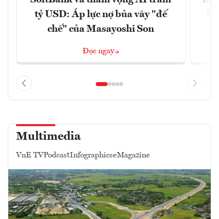
SoftBank và tham vọng AI trăm
Bùn
tỷ USD: Áp lực nợ bủa vây "đế
li
chế" của Masayoshi Son
Đọc ngay
Multimedia
VnE TV
Podcast
Infographics
eMagazine