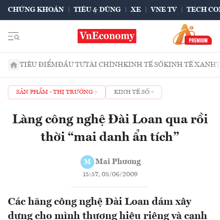
CHỨNG KHOÁN
TIÊU & DÙNG
XE
VNE TV
TECH CO
TIÊU ĐIỂM
ĐẦU TƯ
TÀI CHÍNH
KINH TẾ SỐ
KINH TẾ XANH
SẢN PHẨM - THỊ TRƯỜNG
KINH TẾ SỐ
Làng công nghệ Đài Loan qua rồi
thời “mai danh ẩn tích”
Mai Phương
M
15:57, 05/06/2009
Các hãng công nghệ Đài Loan dám xây
dựng cho mình thương hiệu riêng và cạnh