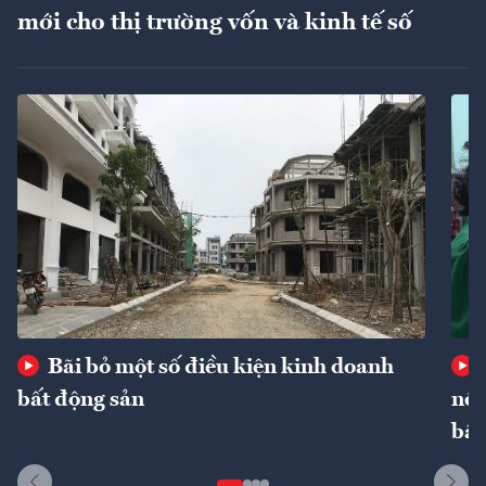
mới cho thị trường vốn và kinh tế số
Bãi bỏ một số điều kiện kinh doanh
bất động sản
nôn
bất