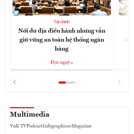
Tài chính
Nới dư địa điều hành nhưng vẫn
Đổ
giữ vững an toàn hệ thống ngân
đột
hàng
Đọc ngay
Multimedia
VnE TV
Podcast
Infographics
eMagazine