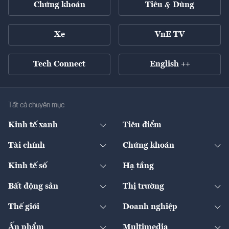
Chứng khoán
Tiêu & Dùng
Xe
VnE TV
Tech Connect
English ++
Tất cả chuyên mục
Kinh tế xanh
Tiêu điểm
Chuyển động xanh
Tài chính
Chứng khoán
Pháp lý
Ngân hàng
Doanh nghiệp niêm yết
Kinh tế số
Hạ tầng
Thương hiệu xanh
Thị trường vốn
Thị trường
Sản phẩm - Thị trường
Bất động sản
Thị trường
Diễn đàn
Thuế
Đầu tư
Tài sản số
Chính sách
Xuất nhập khẩu
Thế giới
Doanh nghiệp
Bảo hiểm
Quốc tế
Dịch vụ số
Thị trường
Khung pháp lý
Kinh tế
Chuyển động
Ấn phẩm
Multimedia