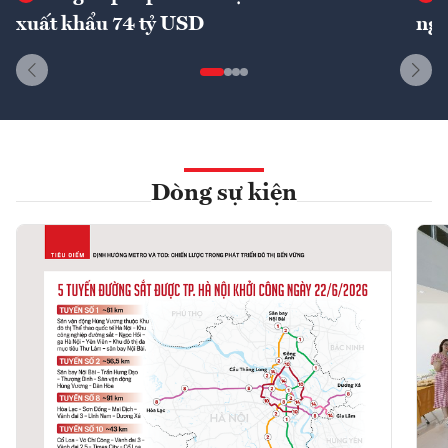
xuất khẩu 74 tỷ USD
ngu
Dòng sự kiện