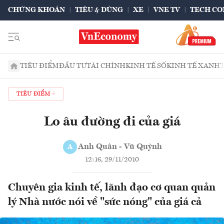
CHỨNG KHOÁN
TIÊU & DÙNG
XE
VNE TV
TECH CO
TIÊU ĐIỂM
ĐẦU TƯ
TÀI CHÍNH
KINH TẾ SỐ
KINH TẾ XANH
TIÊU ĐIỂM
Lo âu đường đi của giá
Anh Quân - Vũ Quỳnh
A
12:16, 29/11/2010
Chuyên gia kinh tế, lãnh đạo cơ quan quản
lý Nhà nước nói về "sức nóng" của giá cả