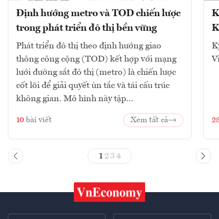
Định hướng metro và TOD chiến lược
K
trong phát triển đô thị bền vững
K
Phát triển đô thị theo định hướng giao
K
thông công cộng (TOD) kết hợp với mạng
V
lưới đường sắt đô thị (metro) là chiến lược
cốt lõi để giải quyết ùn tắc và tái cấu trúc
không gian. Mô hình này tập...
10
bài viết
Xem tất cả
2
1
2
3
4