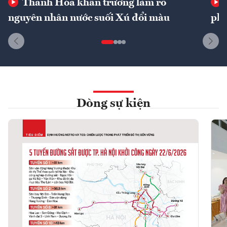
Thanh Hóa khẩn trương làm rõ
nguyên nhân nước suối Xú đổi màu
phí
Dòng sự kiện