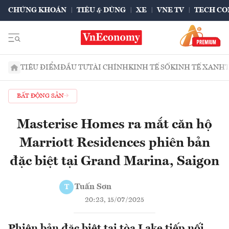
CHỨNG KHOÁN
TIÊU & DÙNG
XE
VNE TV
TECH CO
TIÊU ĐIỂM
ĐẦU TƯ
TÀI CHÍNH
KINH TẾ SỐ
KINH TẾ XANH
BẤT ĐỘNG SẢN
Masterise Homes ra mắt căn hộ
Marriott Residences phiên bản
đặc biệt tại Grand Marina, Saigon
Tuấn Sơn
T
20:23, 15/07/2025
Phiên bản đặc biệt tại tòa Lake tiếp nối