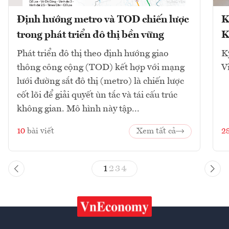
Định hướng metro và TOD chiến lược
K
trong phát triển đô thị bền vững
K
Phát triển đô thị theo định hướng giao
K
thông công cộng (TOD) kết hợp với mạng
V
lưới đường sắt đô thị (metro) là chiến lược
cốt lõi để giải quyết ùn tắc và tái cấu trúc
không gian. Mô hình này tập...
10
bài viết
Xem tất cả
2
1
2
3
4