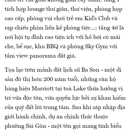
chơi trẻ em giữa không gian cây xanh; tầng 1
tích hợp lounge thư giãn, thư viện, phòng họp
cao cấp, phòng vui chơi trẻ em Kid’s Club và
rạp chiếu phim liền kề phòng tiệc…; tầng 46 là
nơi hội tụ đỉnh cao tiện ích với hồ bơi có mái
che, bể sục, khu BBQ và phòng Sky Gym với
tầm view panorama đắt giá.
Tọa lạc trên mảnh đất lịch sử Ba Son - một di
sản đô thị hơn 200 năm tuổi, những căn hộ
hàng hiệu Marriott tại toà Lake thừa hưởng vị
trí vừa độc tôn, vừa quyền lực bởi sự khan hiếm
của quỹ đất lõi trung tâm. Sau khi sáp nhập địa
giới hành chính, dự án chính thức thuộc
phường Sài Gòn - một tên gọi mang tính biểu