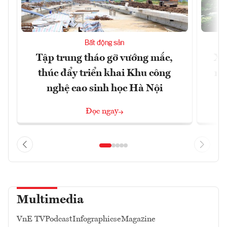
Bất động sản
Tập trung tháo gỡ vướng mắc,
Xâ
thúc đẩy triển khai Khu công
nâ
nghệ cao sinh học Hà Nội
Đọc ngay
Multimedia
VnE TV
Podcast
Infographics
eMagazine