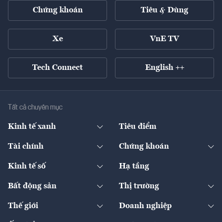
Chứng khoán
Tiêu & Dùng
Xe
VnE TV
Tech Connect
English ++
Tất cả chuyên mục
Kinh tế xanh
Tiêu điểm
Chuyển động xanh
Tài chính
Chứng khoán
Pháp lý
Ngân hàng
Doanh nghiệp niêm yết
Kinh tế số
Hạ tầng
Thương hiệu xanh
Thị trường vốn
Thị trường
Sản phẩm - Thị trường
Bất động sản
Thị trường
Diễn đàn
Thuế
Đầu tư
Tài sản số
Chính sách
Xuất nhập khẩu
Thế giới
Doanh nghiệp
Bảo hiểm
Quốc tế
Dịch vụ số
Thị trường
Khung pháp lý
Kinh tế
Chuyển động