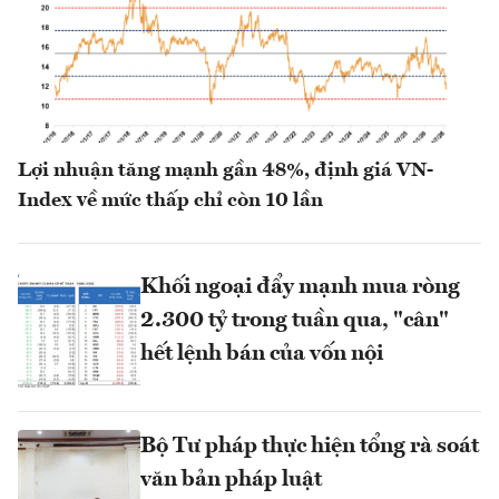
Lợi nhuận tăng mạnh gần 48%, định giá VN-
Index về mức thấp chỉ còn 10 lần
Khối ngoại đẩy mạnh mua ròng
2.300 tỷ trong tuần qua, "cân"
hết lệnh bán của vốn nội
Bộ Tư pháp thực hiện tổng rà soát
văn bản pháp luật