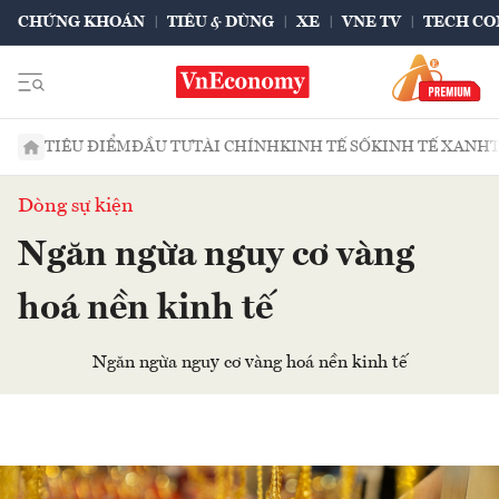
CHỨNG KHOÁN
TIÊU & DÙNG
XE
VNE TV
TECH CO
TIÊU ĐIỂM
ĐẦU TƯ
TÀI CHÍNH
KINH TẾ SỐ
KINH TẾ XANH
Dòng sự kiện
Ngăn ngừa nguy cơ vàng
hoá nền kinh tế
Ngăn ngừa nguy cơ vàng hoá nền kinh tế