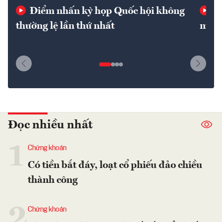
Điểm nhấn kỳ họp Quốc hội không
Ba
thường lệ lần thứ nhất
mốc 
Đọc nhiều nhất
1
Chứng khoán
Có tiền bắt đáy, loạt cổ phiếu đảo chiều
thành công
2
Chứng khoán