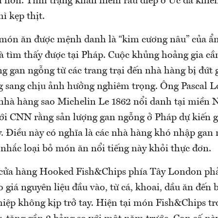
 hơn. Tình trạng khan hiếm rau diếp ở Úc đã khi
ì kẹp thịt.
 món ăn được mệnh danh là “kim cương nâu” của ẩ
à tìm thấy được tại Pháp. Cuộc khủng hoảng gia c
g gan ngỗng từ các trang trại đến nhà hàng bị đứt 
 sang chịu ảnh hưởng nghiêm trọng. Ông Pascal 
nhà hàng sao Michelin Le 1862 nổi danh tại miền
với CNN rằng sản lượng gan ngỗng ở Pháp dự kiến 
. Điều này có nghĩa là các nhà hàng khó nhập gan 
 nhắc loại bỏ món ăn nổi tiếng này khỏi thực đơn.
cửa hàng Hooked Fish&Chips phía Tây London phải
o giá nguyên liệu đầu vào, từ cá, khoai, dầu ăn đến 
iệp không kịp trở tay. Hiện tại món Fish&Chips t