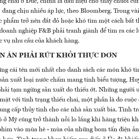
óng chai ở Đức, chính là dấu hiệu cho thấy chuỗi c
i đang chịu nhiều áp lực, theo Bloomberg. Trong và
ực phẩm trở nên đắt đỏ hoặc khó tìm một cách bất 
 doanh nghiệp F&B phải tranh giành để tìm ra các 
 vụ nhu cầu của khách hàng.
N ĂN PHẢI RÚT KHỎI THỰC ĐƠN
ng cái tên mới nhất cho danh sách các món khó tì
 sản xuất loại nước chấm mang tính biểu tượng, Hu
 phải tạm ngừng sản xuất do thiếu ớt. Những người 
mặt với tình trạng thiếu chai, một phần là do cuộc
ung cấp thủy tinh cho các nhà sản xuất bia. Tình t
 ở Mỹ cũng trở thành nỗi lo lắng khi hàng triệu kh
 phim vào mùa hè - mùa của những bom tấn điện ản