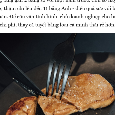
g, tăng gần 2 bảng so với một năm trước. Con số nà
ng, thậm chí lên đến 11 bảng Anh - điều quá sức với 
nào. Để cứu vãn tình hình, chủ doanh nghiệp cho b
chi phí, thay cá tuyết bằng loại cá minh thái rẻ hơn