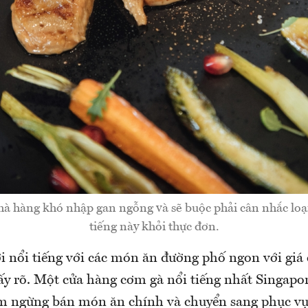
hà hàng khó nhập gan ngỗng và sẽ buộc phải cân nhắc lo
tiếng này khỏi thực đơn.
i nổi tiếng với các món ăn đường phố ngon với giá 
ấy rõ. Một cửa hàng cơm gà nổi tiếng nhất Singapor
ạm ngừng bán món ăn chính và chuyển sang phục vụ