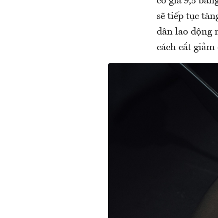
có giá 9,5 bản
sẽ tiếp tục tă
dân lao động 
cách cắt giảm 