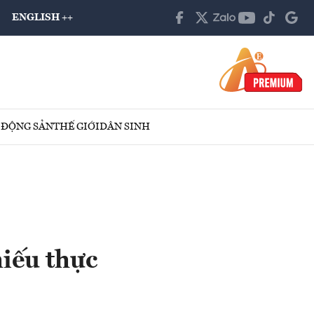
ENGLISH ++
 ĐỘNG SẢN
THẾ GIỚI
DÂN SINH
iếu thực