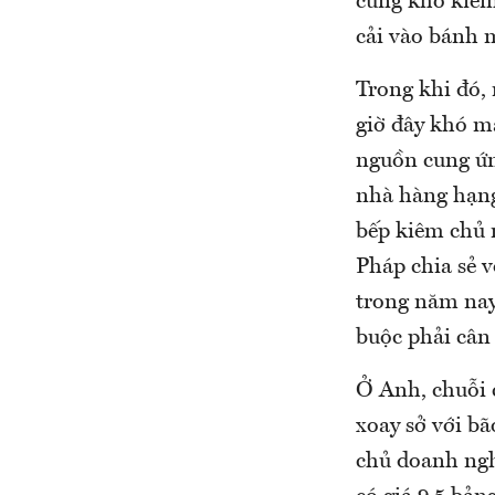
cũng khó kiếm
cải vào bánh m
Trong khi đó,
giờ đây khó m
nguồn cung ứn
nhà hàng hạng
bếp kiêm chủ 
Pháp chia sẻ 
trong năm nay
buộc phải cân
Ở Anh, chuỗi 
xoay sở với bã
chủ doanh ngh