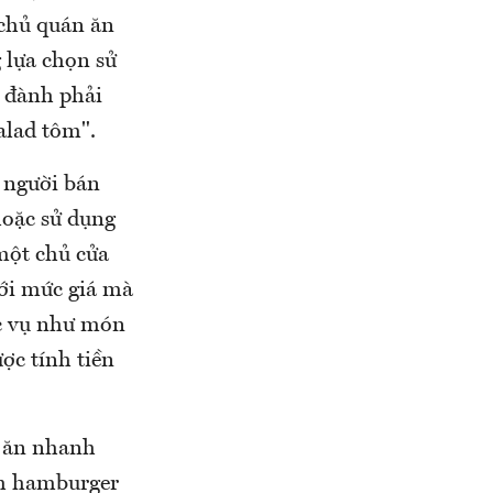
 chủ quán ăn
 lựa chọn sử
 đành phải
alad tôm".
 người bán
oặc sử dụng
 một chủ cửa
với mức giá mà
ục vụ như món
ợc tính tiền
m ăn nhanh
nh hamburger