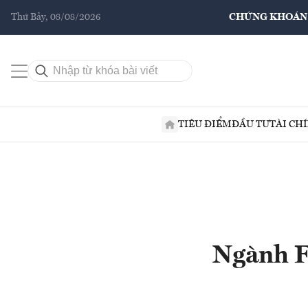
Thứ Bảy, 08/08/2026
CHỨNG KHOÁN
TIÊU ĐIỂM
ĐẦU TƯ
TÀI CH
Ngành F