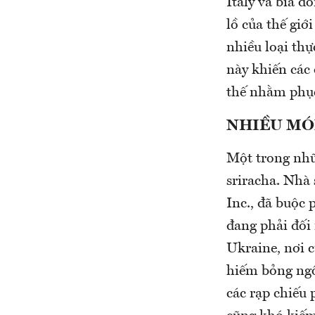
Italy và bia đ
lồ của thế giớ
nhiều loại th
này khiến các
thế nhằm phục
NHIỀU MÓ
Một trong nhữ
sriracha. Nhà
Inc., đã buộc
đang phải đối 
Ukraine, nơi c
hiếm bỏng ngô
các rạp chiếu