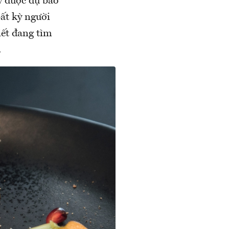
y được dự báo
bất kỳ người
iết đang tìm
.