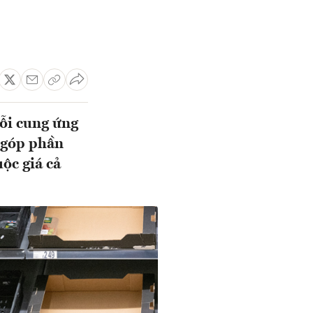
ỗi cung ứng
g góp phần
ộc giá cả