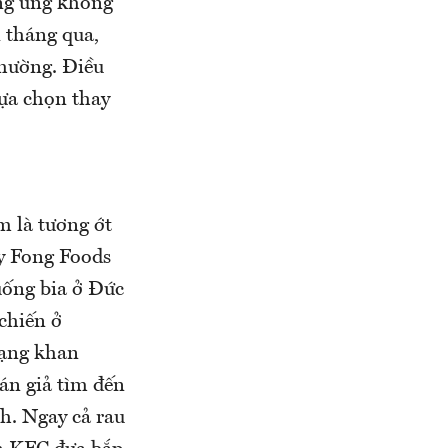
ung ứng khổng
i tháng qua,
thường. Điều
lựa chọn thay
m là tương ớt
y Fong Foods
uống bia ở Đức
 chiến ở
rạng khan
án giả tìm đến
h. Ngay cả rau