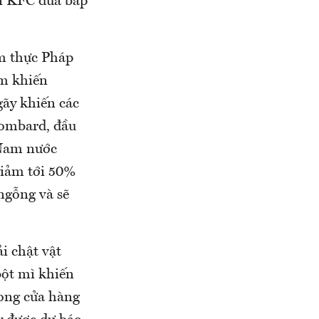
ến KFC đưa bắp
m thực Pháp
ầm khiến
gãy khiến các
Lombard, đầu
 Nam nước
giảm tới 50%
ngỗng và sẽ
 chật vật
bột mì khiến
rong cửa hàng