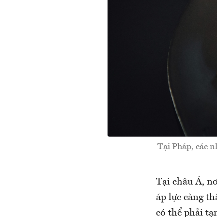
Tại Pháp, các n
Tại châu Á, nơ
áp lực càng th
có thể phải t