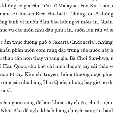
o không có gia cầm tươi từ Malaysia. Foo Kui Lian,
nanese Chicken Rice, cho biết: "Chúng tôi sẽ không
đông lạnh vì muốn đảm bảo hương vị món ăn. Quán
hục vụ các món như đậu phụ rán, sườn lợn rán và s
c ẩm thực đường phố ở Jakarta (Indonesia), những
khẩu phần món cơm rang đặc trưng của nước này h
u thấp cấp hơn thay vì tăng giá. Bà Choi Sun-hwa,
ở Hàn Quốc, cho biết chỉ mua được 7 cây cải thảo 
ược 10 cây. Kim chi truyền thống thường được ph
trong các nhà hàng Hàn Quốc, nhưng bây giờ nó đư
a xỉ.
thiếu nguồn cung để làm khoai tây chiên, chuỗi tiệ
 Nhật Bản đề nghị khách hàng chuyển sang ăn bá