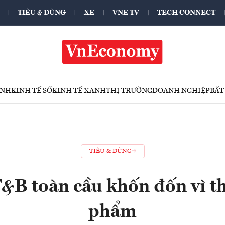
TIÊU & DÙNG
XE
VNE TV
TECH CONNECT
ÍNH
KINH TẾ SỐ
KINH TẾ XANH
THỊ TRƯỜNG
DOANH NGHIỆP
BẤT
TIÊU & DÙNG
&B toàn cầu khốn đốn vì th
phẩm