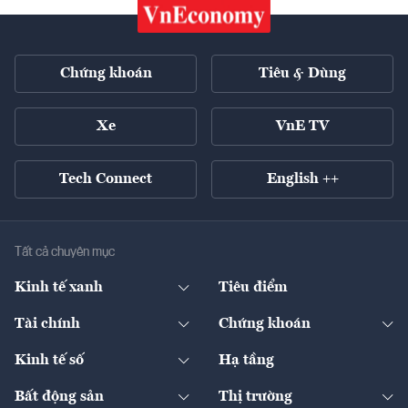
Chứng khoán
Tiêu & Dùng
Xe
VnE TV
Tech Connect
English ++
Tất cả chuyên mục
Kinh tế xanh
Tiêu điểm
Chuyển động xanh
Tài chính
Chứng khoán
Pháp lý
Ngân hàng
Doanh nghiệp niêm yết
Kinh tế số
Hạ tầng
Thương hiệu xanh
Thị trường vốn
Thị trường
Sản phẩm - Thị trường
Bất động sản
Thị trường
Diễn đàn