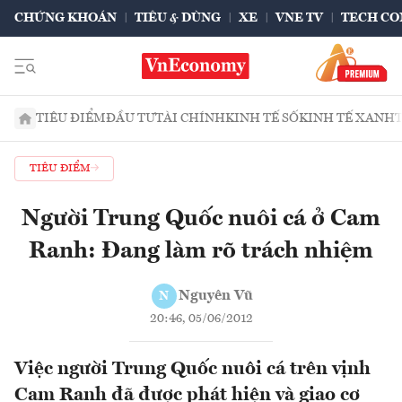
CHỨNG KHOÁN
TIÊU & DÙNG
XE
VNE TV
TECH CO
TIÊU ĐIỂM
ĐẦU TƯ
TÀI CHÍNH
KINH TẾ SỐ
KINH TẾ XANH
TIÊU ĐIỂM
Người Trung Quốc nuôi cá ở Cam
Ranh: Đang làm rõ trách nhiệm
Nguyên Vũ
N
20:46, 05/06/2012
Việc người Trung Quốc nuôi cá trên vịnh
Cam Ranh đã được phát hiện và giao cơ