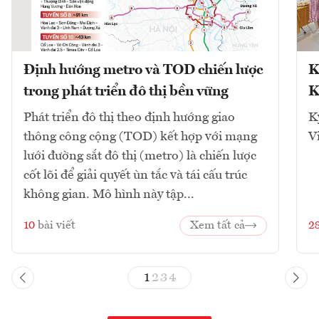
Định hướng metro và TOD chiến lược
K
trong phát triển đô thị bền vững
K
Phát triển đô thị theo định hướng giao
K
thông công cộng (TOD) kết hợp với mạng
V
lưới đường sắt đô thị (metro) là chiến lược
cốt lõi để giải quyết ùn tắc và tái cấu trúc
không gian. Mô hình này tập...
10
bài viết
Xem tất cả
2
1
2
3
4