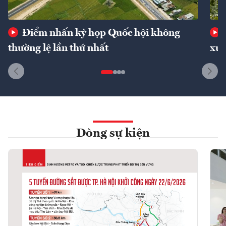
Điểm nhấn kỳ họp Quốc hội không
thường lệ lần thứ nhất
xuấ
Dòng sự kiện