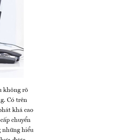
u không rõ
g. Có trên
phát khá cao
 cấp chuyển
g những hiểu