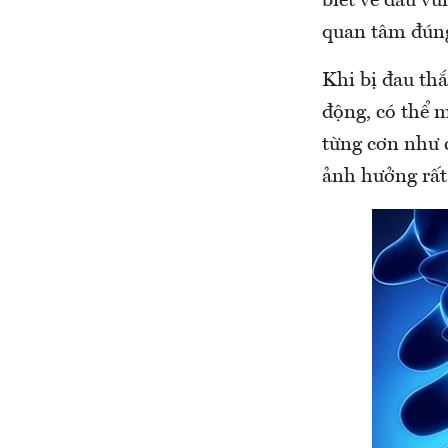
biết về đau vù
quan tâm đúng
Khi bị đau thắ
động, có thể m
từng cơn như c
ảnh hưởng rất