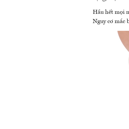
Hầu hết mọi ng
Nguy cơ mắc b