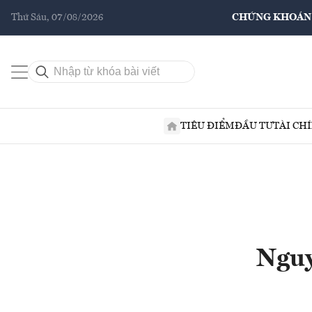
Thứ Sáu, 07/08/2026
CHỨNG KHOÁN
TIÊU ĐIỂM
ĐẦU TƯ
TÀI CH
Nguy