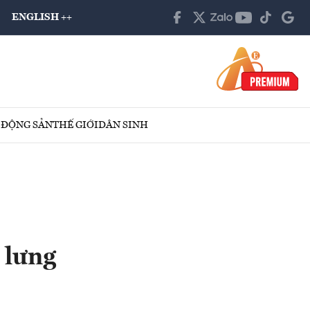
ENGLISH ++
 ĐỘNG SẢN
THẾ GIỚI
DÂN SINH
 lưng