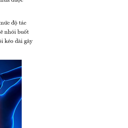
 chưa được
 mức độ tác
sẽ nhói buốt
i kéo dài gây