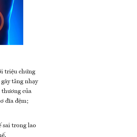
i triệu chứng
 gây tǎng nhạy
n thương của
xơ đĩa đệm;
 sai trong lao
hế.