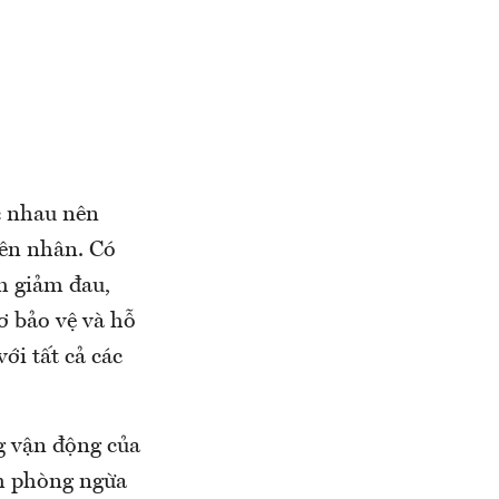
c nhau nên
yên nhân. Có
m giảm đau,
cơ bảo vệ và hỗ
ới tất cả các
ng vận động của
ch phòng ngừa