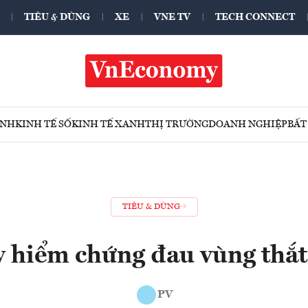
TIÊU & DÙNG
XE
VNE TV
TECH CONNECT
ÍNH
KINH TẾ SỐ
KINH TẾ XANH
THỊ TRƯỜNG
DOANH NGHIỆP
BẤT
TIÊU & DÙNG
 hiểm chứng đau vùng thắt
PV