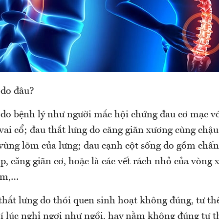
 do đâu?
 do bệnh lý như người mắc hội chứng đau cơ mạc vớ
vai cổ; đau thắt lưng do căng giãn xương cùng chậu
 vùng lõm của lưng; đau cạnh cột sống do gồm chấ
, cǎng giãn cơ, hoặc là các vết rách nhỏ của vòng 
đệm,…
thắt lưng do thói quen sinh hoạt không đúng, tư thế
í lúc nghỉ ngơi như ngồi, hay nằm không đúng tư t