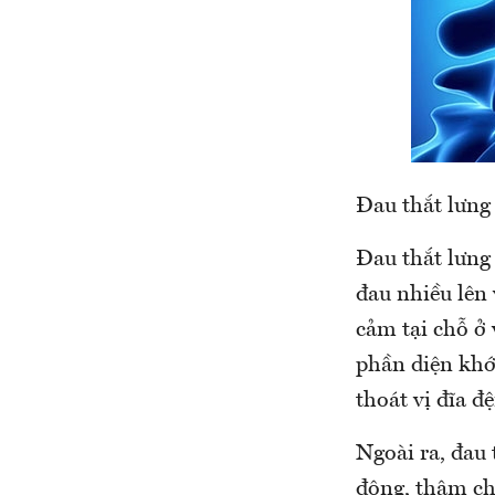
Đau thắt lưng
Đau thắt lưng
đau nhiều lên 
cảm tại chỗ ở
phần diện khớp
thoát vị đĩa 
Ngoài ra, đau 
động, thậm ch