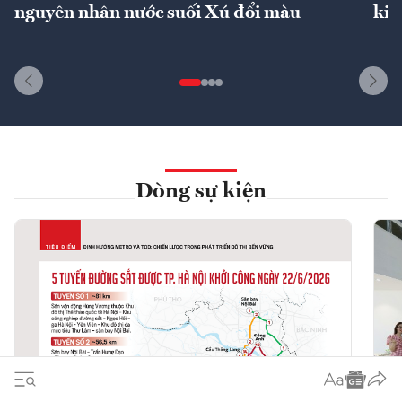
nguyên nhân nước suối Xú đổi màu
kin
Dòng sự kiện