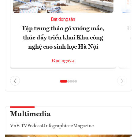
Bất động sản
Tập trung tháo gỡ vướng mắc,
Đồn
thúc đẩy triển khai Khu công
dự
nghệ cao sinh học Hà Nội
Đọc ngay
Multimedia
VnE TV
Podcast
Infographics
eMagazine