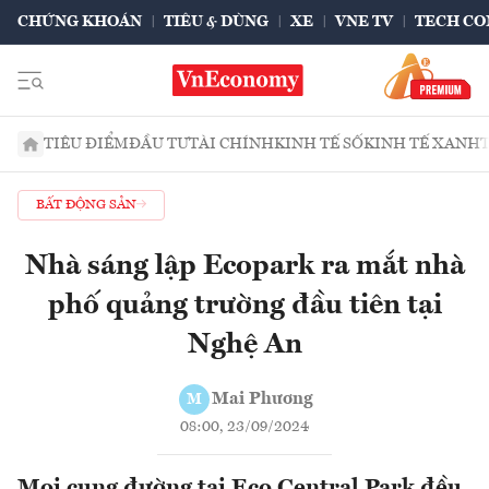
CHỨNG KHOÁN
TIÊU & DÙNG
XE
VNE TV
TECH CO
TIÊU ĐIỂM
ĐẦU TƯ
TÀI CHÍNH
KINH TẾ SỐ
KINH TẾ XANH
BẤT ĐỘNG SẢN
Nhà sáng lập Ecopark ra mắt nhà
phố quảng trường đầu tiên tại
Nghệ An
Mai Phương
M
08:00, 23/09/2024
Mọi cung đường tại Eco Central Park đều