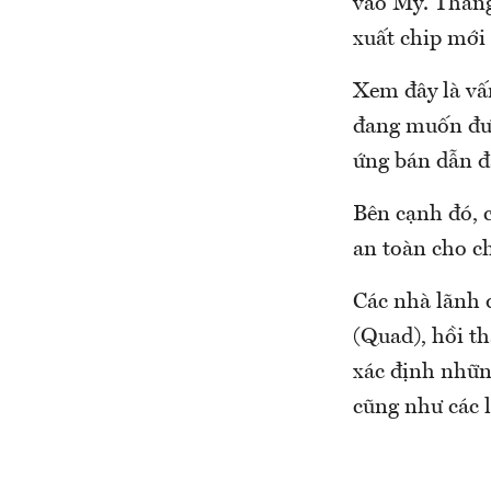
vào Mỹ. Tháng
xuất chip mới 
Xem đây là vấ
đang muốn đưa
ứng bán dẫn đ
Bên cạnh đó, 
an toàn cho c
Các nhà lãnh 
(Quad), hồi t
xác định nhữn
cũng như các 