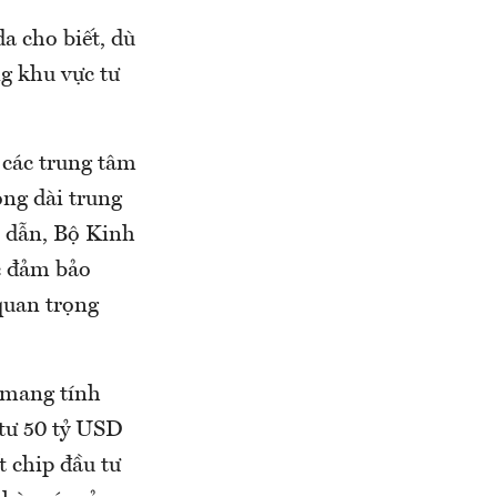
a cho biết, dù
g khu vực tư
 các trung tâm
ong dài trung
n dẫn, Bộ Kinh
c đảm bảo
quan trọng
 mang tính
 tư 50 tỷ USD
t chip đầu tư