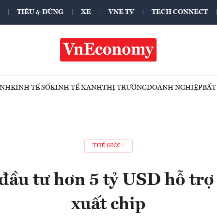
TIÊU & DÙNG
XE
VNE TV
TECH CONNECT
ÍNH
KINH TẾ SỐ
KINH TẾ XANH
THỊ TRƯỜNG
DOANH NGHIỆP
BẤT
THẾ GIỚI
đầu tư hơn 5 tỷ USD hỗ trợ
xuất chip