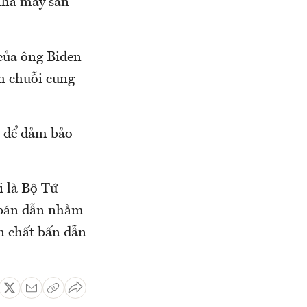
nhà máy sản
 của ông Biden
h chuỗi cung
u để đảm bảo
i là Bộ Tứ
g bán dẫn nhằm
n chất bấn dẫn