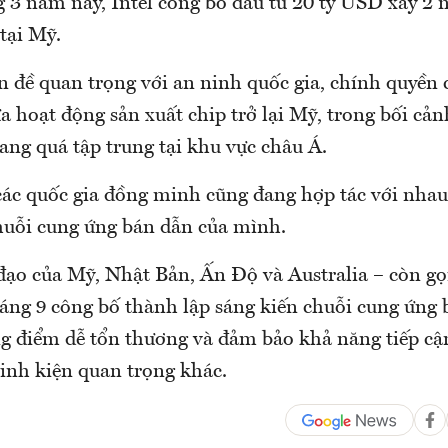
 3 năm nay, Intel công bố đầu tư 20 tỷ USD xây 2 
tại Mỹ.
n đề quan trọng với an ninh quốc gia, chính quyền
 hoạt động sản xuất chip trở lại Mỹ, trong bối cản
ang quá tập trung tại khu vực châu Á.
các quốc gia đồng minh cũng đang hợp tác với nha
huỗi cung ứng bán dẫn của mình.
đạo của Mỹ, Nhật Bản, Ấn Độ và Australia – còn gọ
háng 9 công bố thành lập sáng kiến chuỗi cung ứn
g điểm dễ tổn thương và đảm bảo khả năng tiếp cậ
linh kiện quan trọng khác.