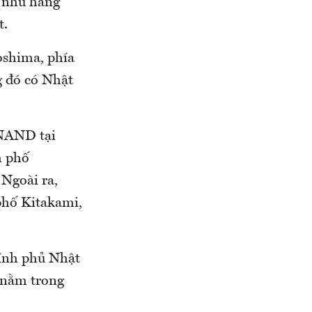
y như hãng
t.
oshima, phía
g đó có Nhật
 NAND tại
h phố
 Ngoài ra,
phố Kitakami,
hính phủ Nhật
 nằm trong