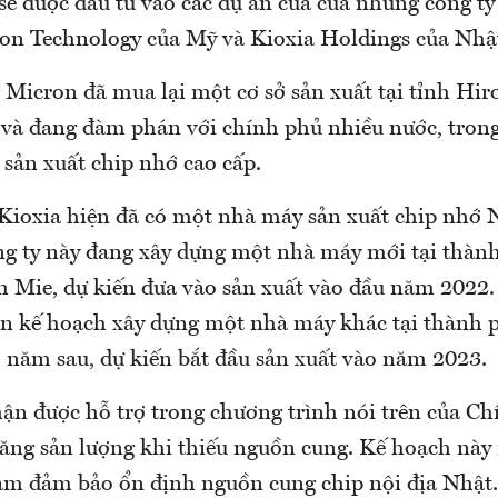
 sẽ được đầu tư vào các dự án của của những công t
on Technology của Mỹ và Kioxia Holdings của Nhậ
 Micron đã mua lại một cơ sở sản xuất tại tỉnh Hir
và đang đàm phán với chính phủ nhiều nước, tron
 sản xuất chip nhớ cao cấp.
 Kioxia hiện đã có một nhà máy sản xuất chip nhớ
g ty này đang xây dựng một nhà máy mới tại thàn
h Mie, dự kiến đưa vào sản xuất vào đầu năm 2022.
ên kế hoạch xây dựng một nhà máy khác tại thành 
o năm sau, dự kiến bắt đầu sản xuất vào năm 2023.
hận được hỗ trợ trong chương trình nói trên của C
tăng sản lượng khi thiếu nguồn cung. Kế hoạch này
ằm đảm bảo ổn định nguồn cung chip nội địa Nhật.