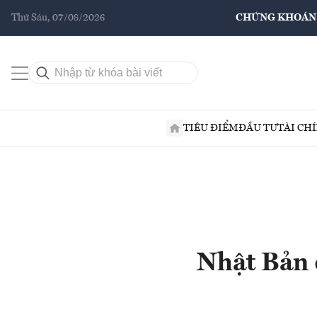
Thứ Sáu, 07/08/2026
CHỨNG KHOÁN
TIÊU ĐIỂM
ĐẦU TƯ
TÀI CH
Nhật Bản 