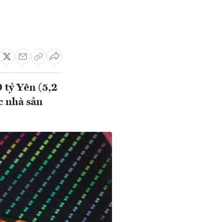
 tỷ Yên (5,2
c nhà sản