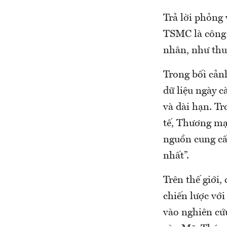
Trả lời phỏng
TSMC là công 
nhân, như thu
Trong bối cảnh
dữ liệu ngày c
và dài hạn. T
tế, Thương mạ
nguồn cung cấ
nhất”.
Trên thế giới
chiến lược vớ
vào nghiên cứu