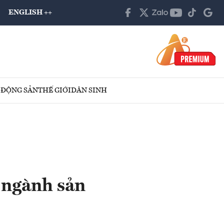
ENGLISH ++
 ĐỘNG SẢN
THẾ GIỚI
DÂN SINH
 ngành sản