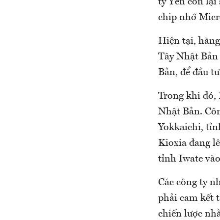
tỷ Yên còn lại
chip nhớ Micr
Hiện tại, hãng
Tây Nhật Bản 
Bản, để đầu tư
Trong khi đó,
Nhật Bản. Côn
Yokkaichi, tỉn
Kioxia đang l
tỉnh Iwate và
Các công ty n
phải cam kết 
chiến lược nh