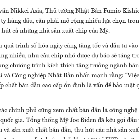
 vấn Nikkei Asia, Thủ tướng Nhật Bản Fumio Kishid
ty hàng đầu, cần phải mở rộng nhiều lựa chọn tron
 hút cả những nhà sản xuất chip của Mỹ.
 quá trình số hóa ngày càng tăng tốc và đầu tư vào
àng nhiều, nhu cầu chip nhớ được dự báo sẽ tăng tr
rong chương trình kích thích tăng trưởng ngành bá
i và Công nghiệp Nhật Bản nhấn mạnh rằng: “Việ
p chất bán dẫn cao cấp ổn định là vấn đề bảo mật 
, các chính phủ cũng xem chất bán dẫn là công nghệ
i quốc gia. Tổng thống Mỹ Joe Biden đã kêu gọi đầu
 và sản xuất chất bán dẫn, thu hút các nhà sản xuấ