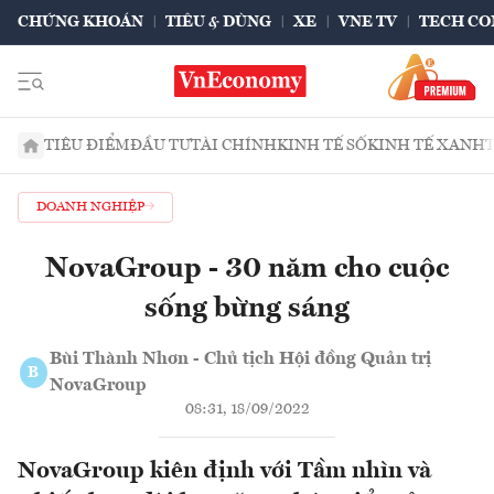
CHỨNG KHOÁN
TIÊU & DÙNG
XE
VNE TV
TECH CO
TIÊU ĐIỂM
ĐẦU TƯ
TÀI CHÍNH
KINH TẾ SỐ
KINH TẾ XANH
DOANH NGHIỆP
NovaGroup - 30 năm cho cuộc
sống bừng sáng
Bùi Thành Nhơn - Chủ tịch Hội đồng Quản trị
B
NovaGroup
08:31, 18/09/2022
NovaGroup kiên định với Tầm nhìn và