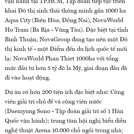
vận hành tại TP.HCM, Tập đoàn tiếp tục triển
khai Đô thị sinh thái thông minh gần 1000 ha
Aqua City (Biên Hòa, Đồng Nai), NovaWorld
Ho Tram (Bà Rịa - Vũng Tàu). Đặc biệt tại tỉnh
Bình Thuận, NovaGroup đang tạo nên một Đô
thị kinh tế - một Điểm đến du lịch quốc tế mới
lạ: NovaWorld Phan Thiet 1000ha với tổng
mức đầu tư hơn 5 tỷ đô la Mỹ, giai đoạn đầu đã
đi vào hoạt động.
Dự án có hơn 200 tiện ích đặc biệt như: Công
viên giải trí chủ đề và công viên nước
(Daemyung Sono - Tập đoàn giải trí số 1 Hàn
Quốc vận hành); trung tâm hội nghị biểu diễn
nghệ thuật Arena 10.000 chỗ ngồi trong nhà;