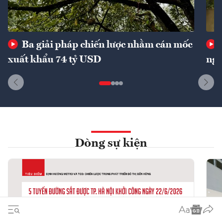
Ba giải pháp chiến lược nhằm cán mốc
xuất khẩu 74 tỷ USD
ngu
Dòng sự kiện