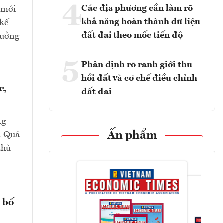
4
Các địa phương cần làm rõ
 mới
khả năng hoàn thành dữ liệu
 kế
đất đai theo mốc tiến độ
 hưởng
5
Phân định rõ ranh giới thu
hồi đất và cơ chế điều chỉnh
c,
đất đai
ng
Ấn phẩm
i. Quá
thù
 bố