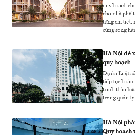
quy hoạch chu
cho nhà phố t
từng chi tiết
cùng song hà
Hà Nội đề x
quy hoạch
Dự án Luật sử
tiếp tục hoàn
trình thảo lu
trong quản lý 
Hà Nội phân
Quy hoạch v