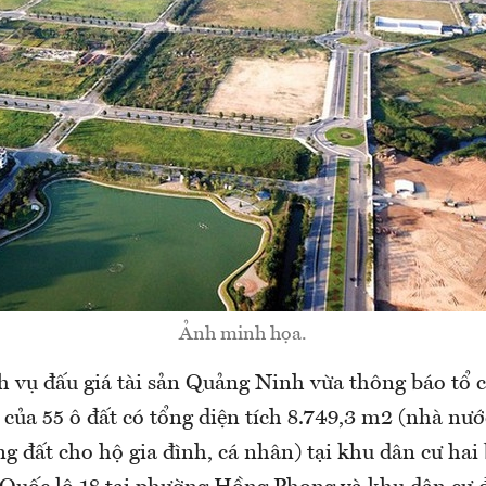
Ảnh minh họa.
h vụ đấu giá tài sản Quảng Ninh vừa thông báo tổ c
của 55 ô đất có tổng diện tích 8.749,3 m2 (nhà nướ
ng đất cho hộ gia đình, cá nhân) tại khu dân cư ha