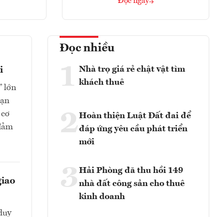
Đọc ngay
Đọc nhiều
1
Nhà trọ giá rẻ chật vật tìm
i
khách thuê
” lớn
oạn
2
 cơ
Hoàn thiện Luật Đất đai để
 đảm
đáp ứng yêu cầu phát triển
mới
3
Hải Phòng đã thu hồi 149
giao
nhà đất công sản cho thuê
kinh doanh
duy