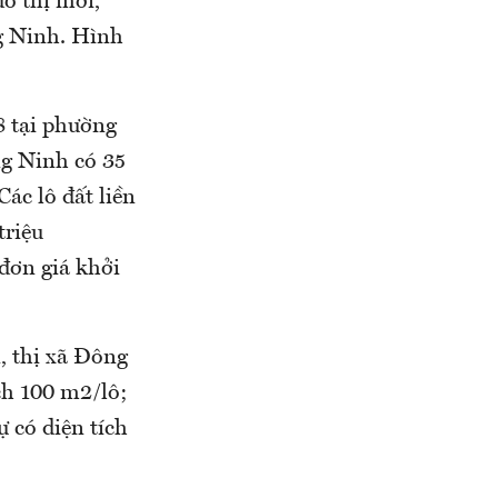
ô thị mới,
g Ninh. Hình
8 tại phường
g Ninh có 35
Các lô đất liền
triệu
 đơn giá khởi
, thị xã Đông
ích 100 m2/lô;
ự có diện tích