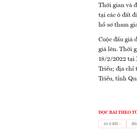
Thời gian và đ
tại các ô đất 
hồ sơ tham gia
Cuộc đấu giá đ
giá lên. Thời 
18/2/2022 tại
Triều; địa ch
Triều, tỉnh Q
ĐỌC BÀI THEO T
55 ô đất
đấ