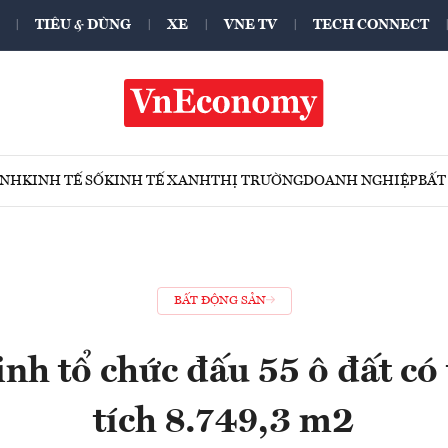
TIÊU & DÙNG
XE
VNE TV
TECH CONNECT
ÍNH
KINH TẾ SỐ
KINH TẾ XANH
THỊ TRƯỜNG
DOANH NGHIỆP
BẤT
BẤT ĐỘNG SẢN
nh tổ chức đấu 55 ô đất có 
tích 8.749,3 m2