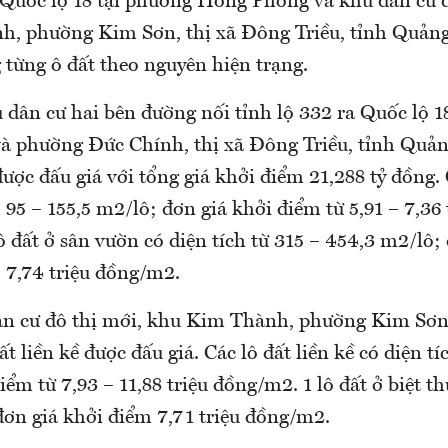
a Quốc lộ 18 tại phường Hồng Phong và khu dân cư đ
, phường Kim Sơn, thị xã Đông Triều, tỉnh Quản
 từng ô đất theo nguyên hiện trạng.
u dân cư hai bên đường nối tỉnh lộ 332 ra Quốc lộ 1
 phường Đức Chính, thị xã Đông Triều, tỉnh Quản
 được đấu giá với tổng giá khởi điểm 21,288 tỷ đồng. 
h 95 – 155,5 m2/lô; đơn giá khởi điểm từ 5,91 – 7,36 
 đất ở sân vườn có diện tích từ 315 – 454,3 m2/lô;
 7,74 triệu đồng/m2.
ân cư đô thị mới, khu Kim Thành, phường Kim Sơn
đất liền kề được đấu giá. Các lô đất liền kề có diện t
iểm từ 7,93 – 11,88 triệu đồng/m2. 1 lô đất ở biệt th
đơn giá khởi điểm 7,71 triệu đồng/m2.