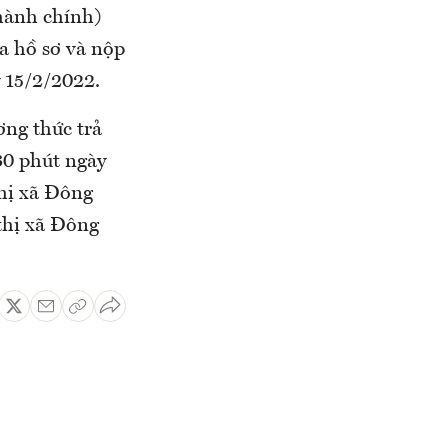
 hành chính)
ua hồ sơ và nộp
y 15/2/2022.
ơng thức trả
 30 phút ngày
thị xã Đông
thị xã Đông