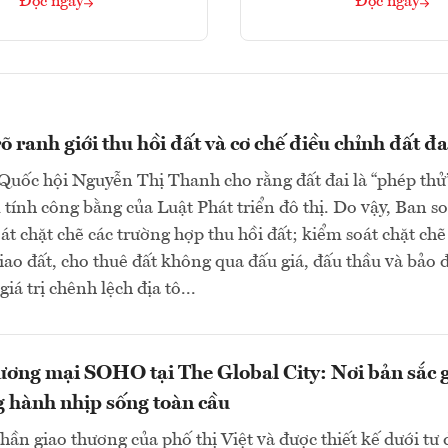
Đọc ngay
Đọc ngay
 ranh giới thu hồi đất và cơ chế điều chỉnh đất đa
Quốc hội Nguyễn Thị Thanh cho rằng đất đai là “phép thử
tính công bằng của Luật Phát triển đô thị. Do vậy, Ban s
oát chặt chẽ các trường hợp thu hồi đất; kiểm soát chặt chẽ
giao đất, cho thuê đất không qua đấu giá, đấu thầu và bảo
giá trị chênh lệch địa tô...
ơng mại SOHO tại The Global City: Nơi bản sắc 
 hành nhịp sống toàn cầu
thần giao thương của phố thị Việt và được thiết kế dưới tư 