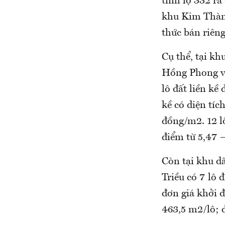
tỉnh lộ 332 r
khu Kim Thành
thức bán riêng
Cụ thể, tại kh
Hồng Phong và
lô đất liền kề
kề có diện tíc
đồng/m2. 12 lô
điểm từ 5,47 –
Còn tại khu d
Triều có 7 lô 
đơn giá khởi đ
463,5 m2/lô; 