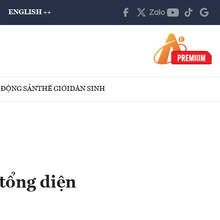
ENGLISH ++
 ĐỘNG SẢN
THẾ GIỚI
DÂN SINH
tổng diện