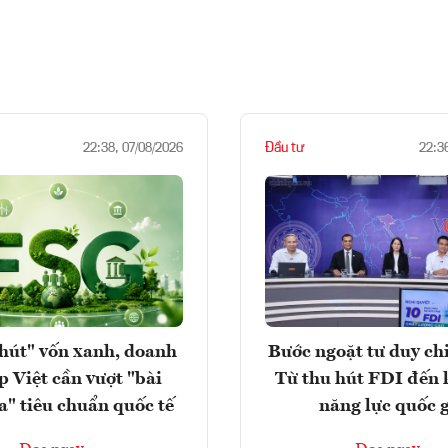
Đầu tư
22:38, 07/08/2026
22:3
hút" vốn xanh, doanh
Bước ngoặt tư duy chi
p Việt cần vượt "bài
Từ thu hút FDI đến 
a" tiêu chuẩn quốc tế
năng lực quốc 