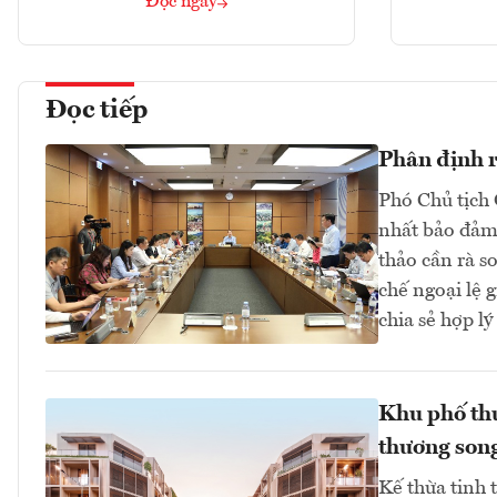
Đọc ngay
Đọc tiếp
Phân định rõ
Phó Chủ tịch 
nhất bảo đảm 
thảo cần rà s
chế ngoại lệ 
chia sẻ hợp lý 
Khu phố thư
thương song
Kế thừa tinh 