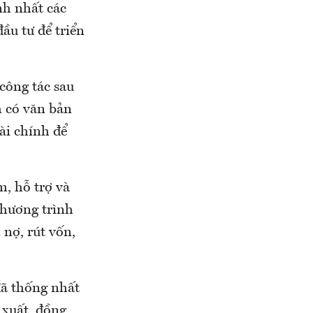
nh nhất các
ầu tư để triển
công tác sau
m có văn bản
ài chính để
, hỗ trợ và
Chương trình
 nợ, rút vốn,
đã thống nhất
 xuất, đồng