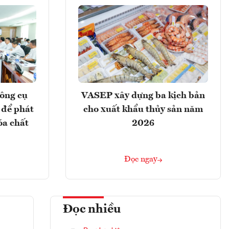
ông cụ
VASEP xây dựng ba kịch bản
 để phát
cho xuất khẩu thủy sản năm
óa chất
2026
Đọc ngay
Đọc nhiều