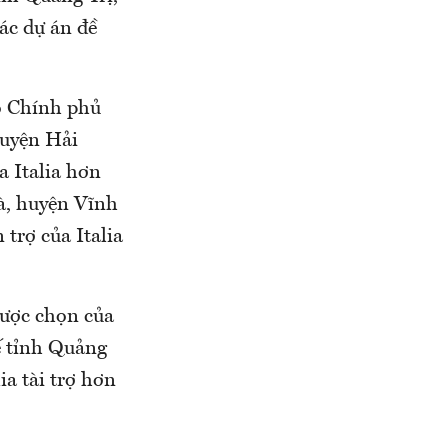
ác dự án đề
o Chính phủ
huyện Hải
a Italia hơn
à, huyện Vĩnh
 trợ của Italia
được chọn của
ế tỉnh Quảng
a tài trợ hơn