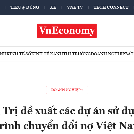
TIÊU & DÙNG
XE
VNE TV
TECH CONNECT
ÍNH
KINH TẾ SỐ
KINH TẾ XANH
THỊ TRƯỜNG
DOANH NGHIỆP
BẤT
DOANH NGHIỆP
Trị đề xuất các dự án sử d
rình chuyển đổi nợ Việt Nam