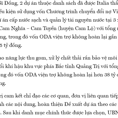
ĩ Đồng, 2 dự án thuộc danh sách đã được Italia th
iều kiện sử dụng vốn Chương trình chuyển đổi nợ V
 án cấp nước sạch và quản lý tài nguyên nước tại 3
Cam Nghĩa – Cam Tuyền (huyện Cam Lộ) với tổng 
ồng, trong đó vốn ODA viện trợ không hoàn lại gần 
5 tỷ đồng.
 năng lực thu gom, xử lý chất thải rắn bảo vệ môi
ổi khí hậu khu vực phía Bắc tỉnh Quảng Trị với tổ
rong đó vốn ODA viện trợ không hoàn lại hơn 38 tỷ 
ng.
 cam kết chỉ đạo các cơ quan, đơn vị liên quan tiếp
nh các nội dung, hoàn thiện Đề xuất dự án theo các
. Sau khi danh mục chính thức được lựa chọn, UB