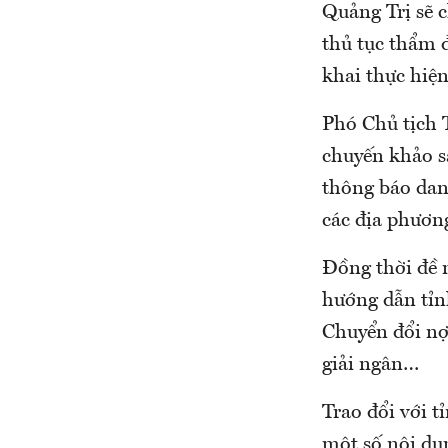
Quảng Trị sẽ c
thủ tục thẩm đ
khai thực hiệ
Phó Chủ tịch 
chuyến khảo sá
thông báo dan
các địa phương
Đồng thời đề 
hướng dẫn tỉn
Chuyển đổi nợ,
giải ngân…
Trao đổi với t
một số nội dun