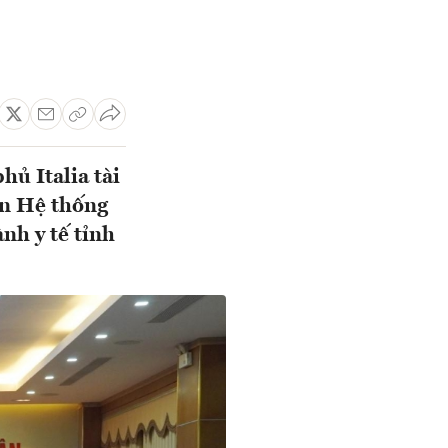
ủ Italia tài
án Hệ thống
nh y tế tỉnh