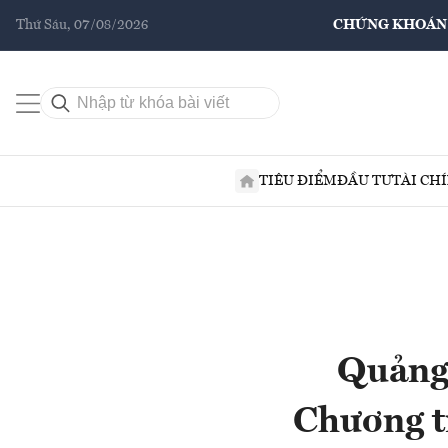
Thứ Sáu, 07/08/2026
CHỨNG KHOÁN
TIÊU ĐIỂM
ĐẦU TƯ
TÀI CH
Quảng 
Chương t