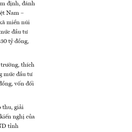
ẩm định, đánh
iệt Nam –
 xã miền núi
mức đầu tư
30 tỷ đồng,
 trường, thích
ng mức đầu tư
đồng, vốn đối
 thu, giải
 kiến nghị của
ND tỉnh