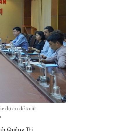
ác dự án đề xuất
a
nh Quảng Trị,