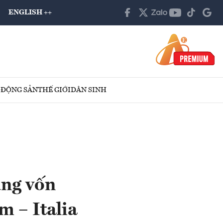
ENGLISH ++
 ĐỘNG SẢN
THẾ GIỚI
DÂN SINH
ụng vốn
 – Italia