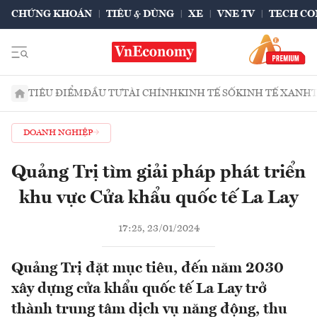
CHỨNG KHOÁN
TIÊU & DÙNG
XE
VNE TV
TECH CO
TIÊU ĐIỂM
ĐẦU TƯ
TÀI CHÍNH
KINH TẾ SỐ
KINH TẾ XANH
DOANH NGHIỆP
Quảng Trị tìm giải pháp phát triển
khu vực Cửa khẩu quốc tế La Lay
17:25, 23/01/2024
Quảng Trị đặt mục tiêu, đến năm 2030
xây dựng cửa khẩu quốc tế La Lay trở
thành trung tâm dịch vụ năng động, thu