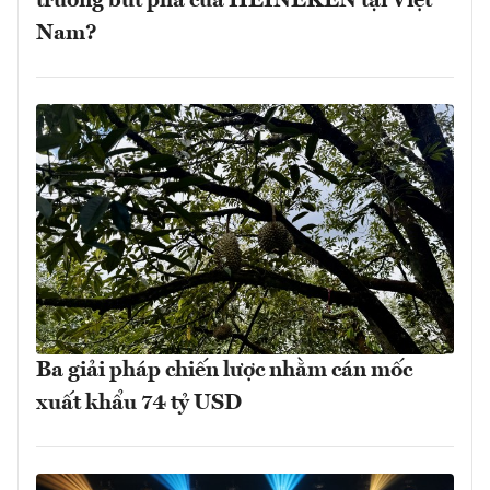
trưởng bứt phá của HEINEKEN tại Việt
Nam?
Ba giải pháp chiến lược nhằm cán mốc
xuất khẩu 74 tỷ USD