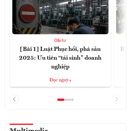
Đầu tư
[Bài 1] Luật Phục hồi, phá sản
Blo
2025: Ưu tiên “tái sinh” doanh
nghiệp
Đọc ngay