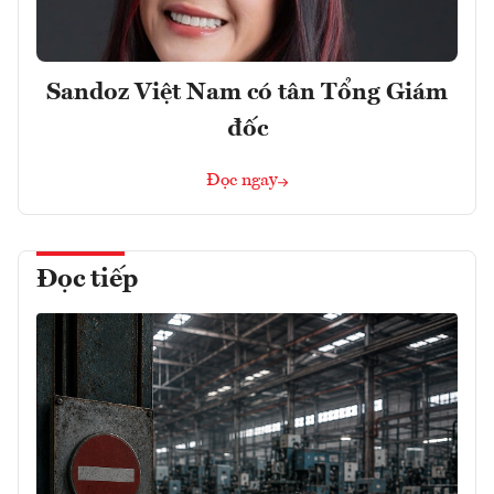
Sandoz Việt Nam có tân Tổng Giám
đốc
Đọc ngay
Đọc tiếp