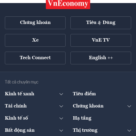
Chứng khoán
Tiêu & Dùng
Xe
VnE TV
Tech Connect
English ++
Tất cả chuyên mục
Kinh tế xanh
Tiêu điểm
Chuyển động xanh
Tài chính
Chứng khoán
Pháp lý
Ngân hàng
Doanh nghiệp niêm yết
Kinh tế số
Hạ tầng
Thương hiệu xanh
Thị trường vốn
Thị trường
Sản phẩm - Thị trường
Bất động sản
Thị trường
Diễn đàn
Thuế
Đầu tư