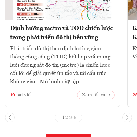
Định hướng metro và TOD chiến lược
K
trong phát triển đô thị bền vững
K
Phát triển đô thị theo định hướng giao
K
thông công cộng (TOD) kết hợp với mạng
V
lưới đường sắt đô thị (metro) là chiến lược
cốt lõi để giải quyết ùn tắc và tái cấu trúc
không gian. Mô hình này tập...
10
bài viết
Xem tất cả
2
1
2
3
4