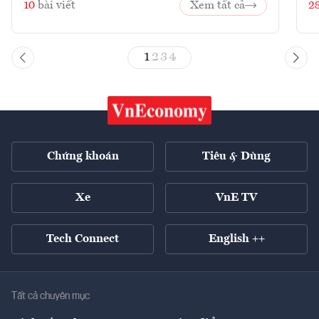
10
bài viết
Xem tất cả
2
1
2
3
4
Chứng khoán
Tiêu & Dùng
Xe
VnE TV
Tech Connect
English ++
Tất cả chuyên mục