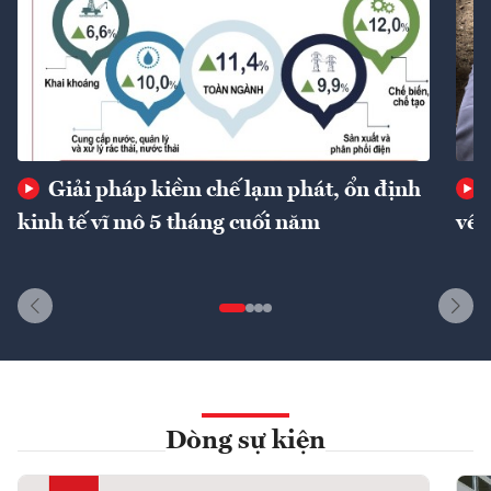
Giải pháp kiềm chế lạm phát, ổn định
kinh tế vĩ mô 5 tháng cuối năm
về 
Dòng sự kiện