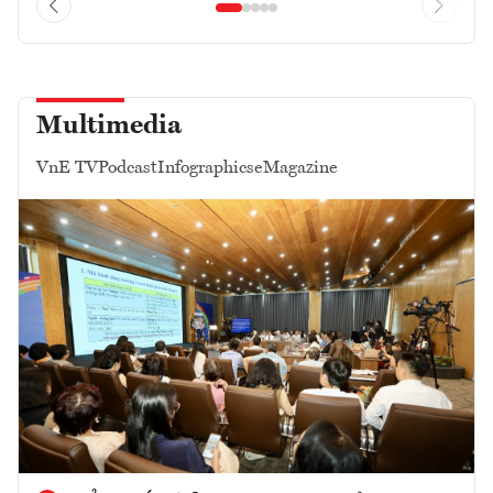
Multimedia
VnE TV
Podcast
Infographics
eMagazine