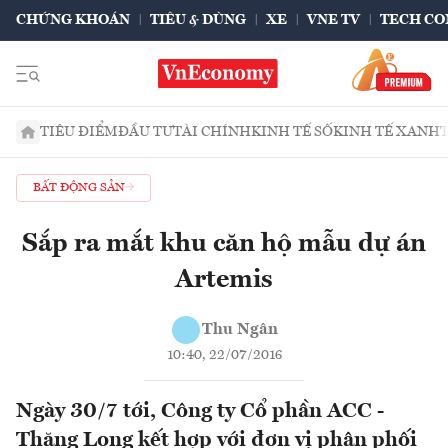
CHỨNG KHOÁN
TIÊU & DÙNG
XE
VNE TV
TECH CO
TIÊU ĐIỂM
ĐẦU TƯ
TÀI CHÍNH
KINH TẾ SỐ
KINH TẾ XANH
BẤT ĐỘNG SẢN
Sắp ra mắt khu căn hộ mẫu dự án
Artemis
Thu Ngân
10:40, 22/07/2016
Ngày 30/7 tới, Công ty Cổ phần ACC -
Thăng Long kết hợp với đơn vị phân phối