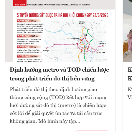
Định hướng metro và TOD chiến lược
K
trong phát triển đô thị bền vững
K
Phát triển đô thị theo định hướng giao
K
thông công cộng (TOD) kết hợp với mạng
V
lưới đường sắt đô thị (metro) là chiến lược
cốt lõi để giải quyết ùn tắc và tái cấu trúc
không gian. Mô hình này tập...