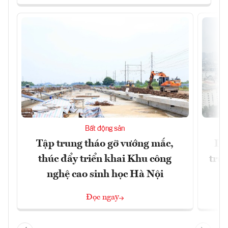
Bất động sản
Tập trung tháo gỡ vướng mắc,
Dò
thúc đẩy triển khai Khu công
trườ
nghệ cao sinh học Hà Nội
Đọc ngay