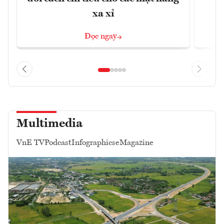
xa xỉ
Đọc ngay
Multimedia
VnE TV
Podcast
Infographics
eMagazine