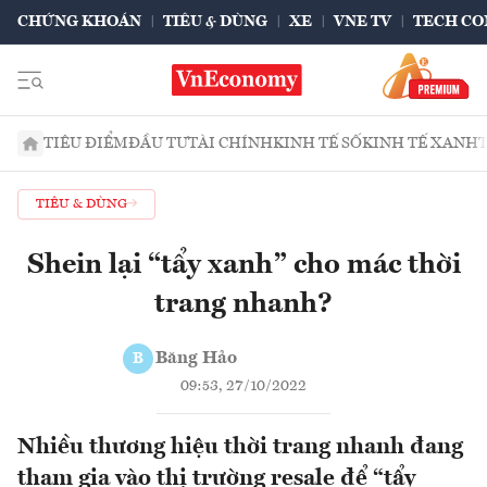
CHỨNG KHOÁN
TIÊU & DÙNG
XE
VNE TV
TECH CO
TIÊU ĐIỂM
ĐẦU TƯ
TÀI CHÍNH
KINH TẾ SỐ
KINH TẾ XANH
TIÊU & DÙNG
Shein lại “tẩy xanh” cho mác thời
trang nhanh?
Băng Hảo
B
09:53, 27/10/2022
Nhiều thương hiệu thời trang nhanh đang
tham gia vào thị trường resale để “tẩy