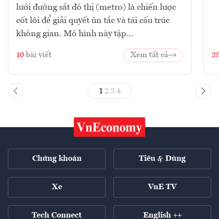
lưới đường sắt đô thị (metro) là chiến lược
cốt lõi để giải quyết ùn tắc và tái cấu trúc
không gian. Mô hình này tập...
10
bài viết
Xem tất cả
2
1
2
3
4
Chứng khoán
Tiêu & Dùng
Xe
VnE TV
Tech Connect
English ++