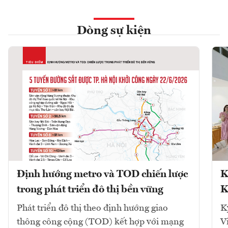
Dòng sự kiện
Định hướng metro và TOD chiến lược
K
trong phát triển đô thị bền vững
K
Phát triển đô thị theo định hướng giao
K
thông công cộng (TOD) kết hợp với mạng
V