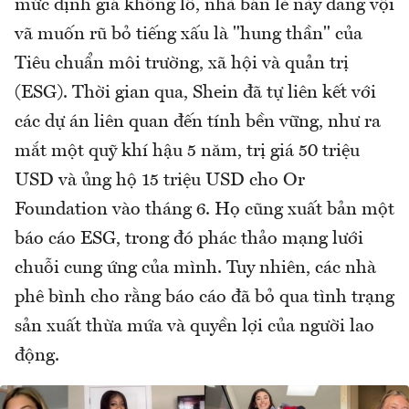
mức định giá khổng lồ, nhà bán lẻ này đang vội
vã muốn rũ bỏ tiếng xấu là "hung thần" của
Tiêu chuẩn môi trường, xã hội và quản trị
(ESG). Thời gian qua, Shein đã tự liên kết với
các dự án liên quan đến tính bền vững, như ra
mắt một quỹ khí hậu 5 năm, trị giá 50 triệu
USD và ủng hộ 15 triệu USD cho Or
Foundation vào tháng 6. Họ cũng xuất bản một
báo cáo ESG, trong đó phác thảo mạng lưới
chuỗi cung ứng của mình. Tuy nhiên, các nhà
phê bình cho rằng báo cáo đã bỏ qua tình trạng
sản xuất thừa mứa và quyền lợi của người lao
động.