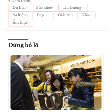
Xem thêm
Du lịch
Sức khỏe
Thị trường
Sự kiện
Đẹp +
Giải trí
Nhà
Ẩm thực
Đừng bỏ lỡ