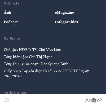
Bảo hiểm
Multimedia
Sự kiện
Nhân lực
Ảnh
eMagazine
Đẹp +
An sinh
Podcast
Infographics
Giải trí
Y tế
Nhà
Ban Biên tập
Ẩm thực
Chủ tịch HĐBT: TS. Chử Văn Lâm
Tổng biên tập: Chử Thị Hạnh
Tổng thư ký tòa soạn: Đào Quang Bính
Giấy phép Tạp chí điện tử số: 272/GP-BTTTT ngày
26/6/2020
Liên hệ tòa soạn
Số 96-98 Hoàng Quốc Việt, Cầu Giấy, Hà Nội