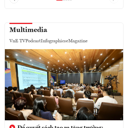
Multimedia
VnE TV
Podcast
Infographics
eMagazine
Để quyết sách tạo ra tăng trưởng: