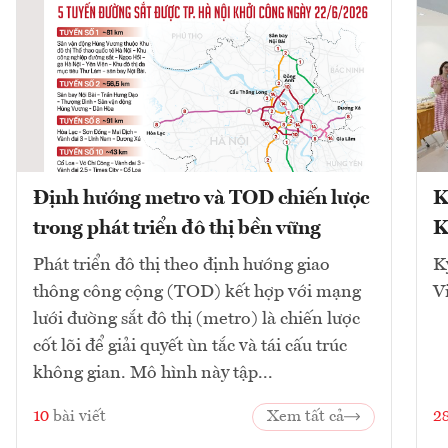
Định hướng metro và TOD chiến lược
K
trong phát triển đô thị bền vững
K
Phát triển đô thị theo định hướng giao
K
thông công cộng (TOD) kết hợp với mạng
V
lưới đường sắt đô thị (metro) là chiến lược
cốt lõi để giải quyết ùn tắc và tái cấu trúc
không gian. Mô hình này tập...
10
bài viết
Xem tất cả
2