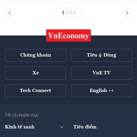
1
2
3
4
Chứng khoán
Tiêu & Dùng
Xe
VnE TV
Tech Connect
English ++
Tất cả chuyên mục
Kinh tế xanh
Tiêu điểm
Chuyển động xanh