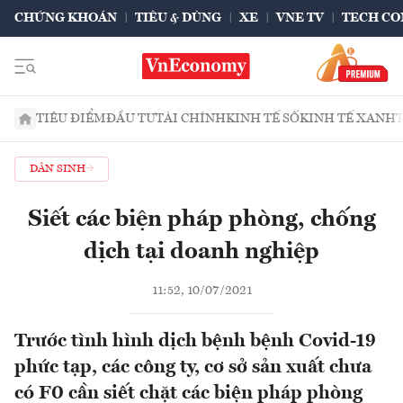
CHỨNG KHOÁN
TIÊU & DÙNG
XE
VNE TV
TECH CO
TIÊU ĐIỂM
ĐẦU TƯ
TÀI CHÍNH
KINH TẾ SỐ
KINH TẾ XANH
DÂN SINH
Siết các biện pháp phòng, chống
dịch tại doanh nghiệp
11:52, 10/07/2021
Trước tình hình dịch bệnh bệnh Covid-19
phức tạp, các công ty, cơ sở sản xuất chưa
có F0 cần siết chặt các biện pháp phòng