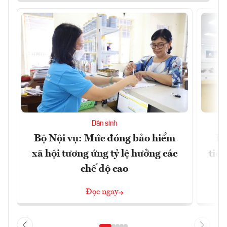
Dân sinh
Bộ Nội vụ: Mức đóng bảo hiểm
Bộ
xã hội tương ứng tỷ lệ hưởng các
tiề
chế độ cao
Đọc ngay