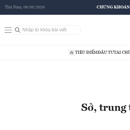
Thứ Năm, 06/08/2026
CHỨNG KHOÁN
TIÊU ĐIỂM
ĐẦU TƯ
TÀI CH
Sở, trung 