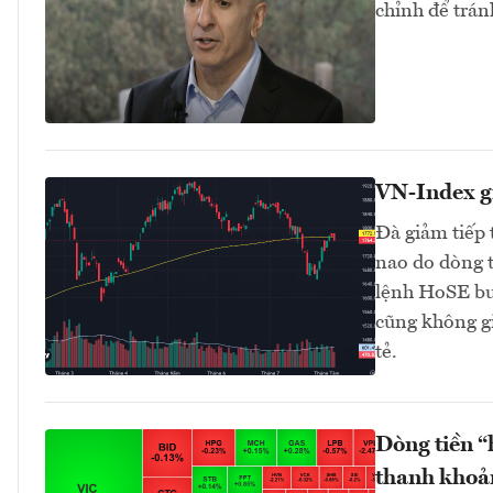
chỉnh để trán
VN-Index g
Đà giảm tiếp 
nao do dòng t
lệnh HoSE buổ
cũng không gi
tẻ.
Dòng tiền “
thanh khoả