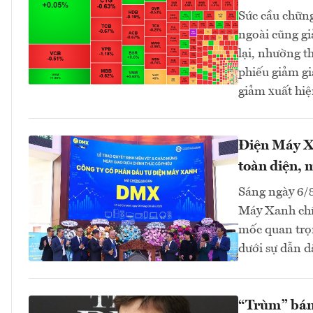
Sức cầu chững
ngoài cũng g
lại, nhường t
phiếu giảm gi
giảm xuất hiệ
Điện Máy Xa
toàn diện, 
Sáng ngày 6/
Máy Xanh chín
mốc quan trọn
dưới sự dẫn d
“Trùm” bán