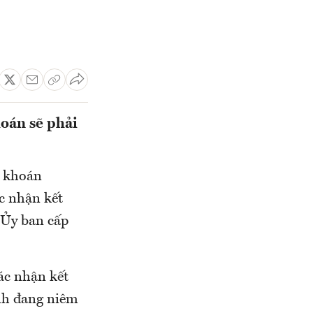
oán sẽ phải
g khoán
c nhận kết
 Ủy ban cấp
ác nhận kết
ành đang niêm