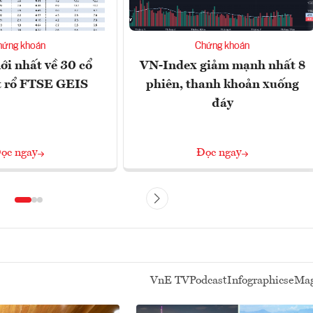
hứng khoán
Chứng khoán
i nhất về 30 cổ
VN-Index giảm mạnh nhất 8
t rổ FTSE GEIS
phiên, thanh khoản xuống
đáy
ọc ngay
Đọc ngay
VnE TV
Podcast
Infographics
eMag