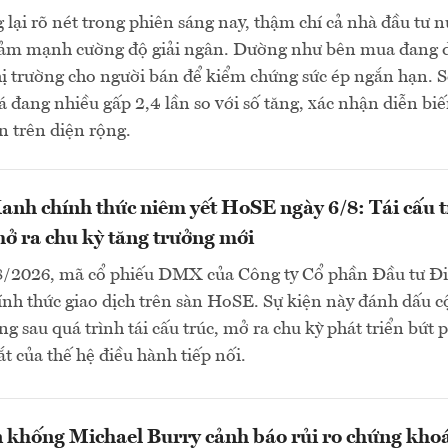
 lại rõ nét trong phiên sáng nay, thậm chí cả nhà đầu tư 
iảm mạnh cường độ giải ngân. Dường như bên mua đang 
hị trường cho người bán để kiểm chứng sức ép ngắn hạn. S
á đang nhiều gấp 2,4 lần so với số tăng, xác nhận diễn bi
n trên diện rộng.
nh chính thức niêm yết HoSE ngày 6/8: Tái cấu t
mở ra chu kỳ tăng trưởng mới
8/2026, mã cổ phiếu DMX của Công ty Cổ phần Đầu tư Đ
h thức giao dịch trên sàn HoSE. Sự kiện này đánh dấu c
g sau quá trình tái cấu trúc, mở ra chu kỳ phát triển bứt 
ắt của thế hệ điều hành tiếp nối.
 khống Michael Burry cảnh báo rủi ro chứng kho