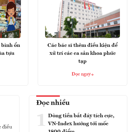
 bình ổn
Các bác sĩ thêm điều kiện để
ùa tựu
xử trí các ca sản khoa phức
tạp
Đọc ngay
Đọc nhiều
1
Dòng tiền bắt đáy tích cực,
VN-Index hướng tới mốc
c điều
1800 điểm