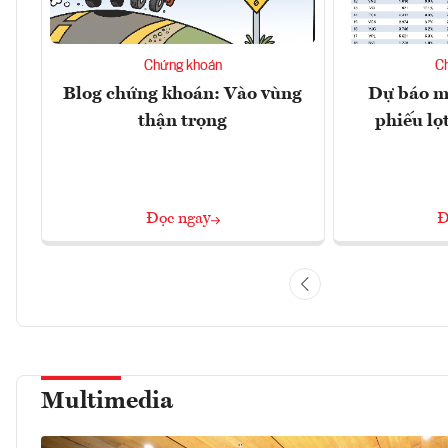
Chứng khoán
C
Blog chứng khoán: Vào vùng
Dự báo mớ
thận trọng
phiếu lọ
Đọc ngay
Đ
Multimedia