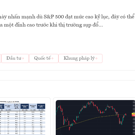
ày nhấn mạnh dù S&P 500 đạt mức cao kỷ lục, đây có thể
a một đỉnh cao trước khi thị trường sụp đổ...
Đầu tư
Quốc tế
Khung pháp lý