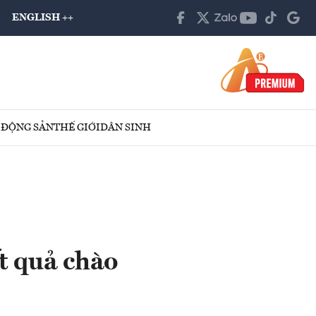
ENGLISH ++
 ĐỘNG SẢN
THẾ GIỚI
DÂN SINH
ết quả chào