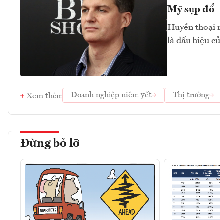
Mỹ sụp đổ
Huyền thoại n
là dấu hiệu củ
Doanh nghiệp niêm yết
Thị trường
Xem thêm
Đừng bỏ lỡ