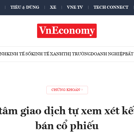
TIÊU & DÙNG
XE
VNE TV
TECH CONNECT
ÍNH
KINH TẾ SỐ
KINH TẾ XANH
THỊ TRƯỜNG
DOANH NGHIỆP
BẤT
CHỨNG KHOÁN
tâm giao dịch tự xem xét k
bán cổ phiếu