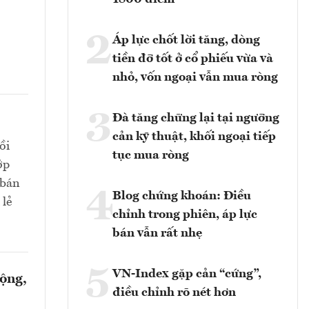
2
Áp lực chốt lời tăng, dòng
tiền đỡ tốt ở cổ phiếu vừa và
nhỏ, vốn ngoại vẫn mua ròng
3
Đà tăng chững lại tại ngưỡng
cản kỹ thuật, khối ngoại tiếp
ồi
tục mua ròng
ớp
 bán
4
Blog chứng khoán: Điều
 lẻ
chỉnh trong phiên, áp lực
bán vẫn rất nhẹ
5
VN-Index gặp cản “cứng”,
rộng,
điều chỉnh rõ nét hơn