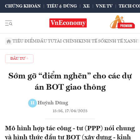
CHỨNG KHOÁN
TIÊU & DÙNG
XE
VNE TV
TECH CO
TIÊU ĐIỂM
ĐẦU TƯ
TÀI CHÍNH
KINH TẾ SỐ
KINH TẾ XANH
ĐẦU TƯ
Sớm gỡ “điểm nghẽn” cho các dự
án BOT giao thông
Huỳnh Dũng
H
15:56, 17/04/2025
Mô hình hợp tác công - tư (PPP) nói chung
và hình thức đầu tư BOT (xây dựng - kinh