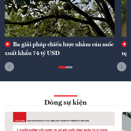
Ba giải pháp chiến lược nhằm cán mốc
xuất khẩu 74 tỷ USD
ngu
Dòng sự kiện