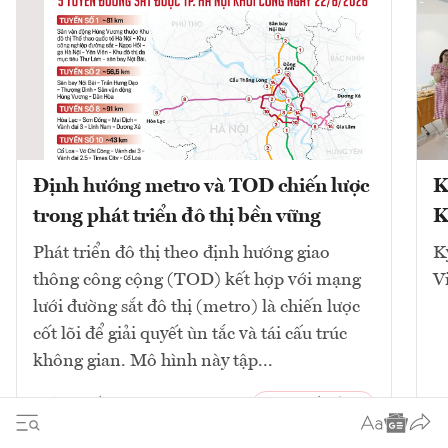
Định hướng metro và TOD chiến lược
K
trong phát triển đô thị bền vững
K
Phát triển đô thị theo định hướng giao
K
thông công cộng (TOD) kết hợp với mạng
V
lưới đường sắt đô thị (metro) là chiến lược
cốt lõi để giải quyết ùn tắc và tái cấu trúc
không gian. Mô hình này tập...
10
bài viết
Xem tất cả
2