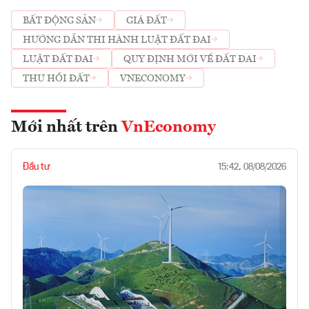
BẤT ĐỘNG SẢN
GIÁ ĐẤT
HƯỚNG DẪN THI HÀNH LUẬT ĐẤT ĐAI
LUẬT ĐẤT ĐAI
QUY ĐỊNH MỚI VỀ ĐẤT ĐAI
THU HỒI ĐẤT
VNECONOMY
Mới nhất trên
VnEconomy
Đầu tư
15:42, 08/08/2026