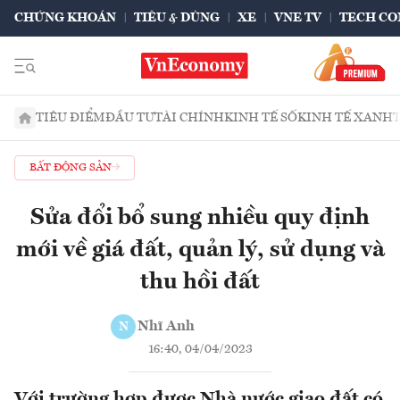
CHỨNG KHOÁN
TIÊU & DÙNG
XE
VNE TV
TECH CO
TIÊU ĐIỂM
ĐẦU TƯ
TÀI CHÍNH
KINH TẾ SỐ
KINH TẾ XANH
BẤT ĐỘNG SẢN
Sửa đổi bổ sung nhiều quy định
mới về giá đất, quản lý, sử dụng và
thu hồi đất
Nhĩ Anh
N
16:40, 04/04/2023
Với trường hợp được Nhà nước giao đất có