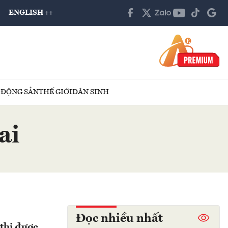
ENGLISH ++
 ĐỘNG SẢN
THẾ GIỚI
DÂN SINH
ai
Đọc nhiều nhất
 thị được