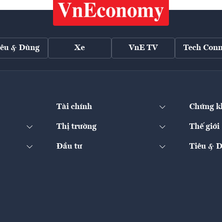
iêu & Dùng
Xe
VnE TV
Tech Conn
Tài chính
Chứng k
Thị trường
Thế giới
Đầu tư
Tiêu & 