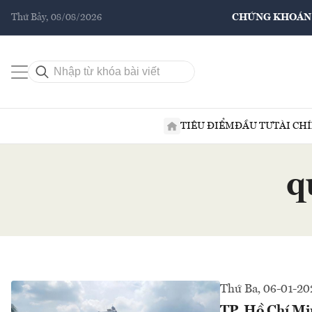
Thứ Bảy, 08/08/2026
CHỨNG KHOÁN
TIÊU ĐIỂM
ĐẦU TƯ
TÀI CH
q
Thứ Ba, 06-01-20
TP. Hồ Chí Min