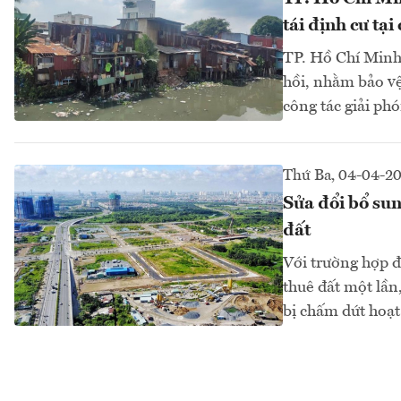
tái định cư tại
TP. Hồ Chí Minh 
hồi, nhằm bảo v
công tác giải ph
Thứ Ba, 04-04-2
Sửa đổi bổ sun
đất
Với trường hợp đ
thuê đất một lần
bị chấm dứt hoạt