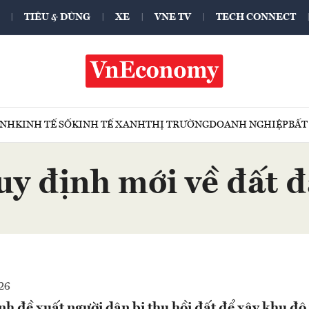
TIÊU & DÙNG
XE
VNE TV
TECH CONNECT
ÍNH
KINH TẾ SỐ
KINH TẾ XANH
THỊ TRƯỜNG
DOANH NGHIỆP
BẤT
uy định mới về đất đ
26
h đề xuất người dân bị thu hồi đất để xây khu đô