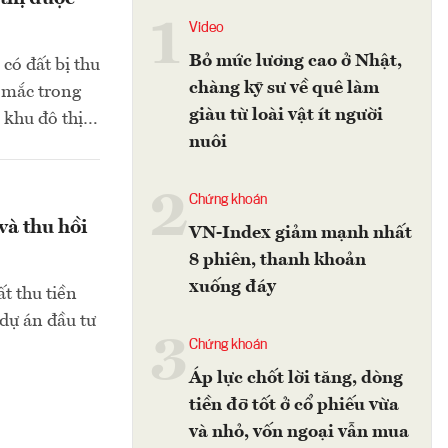
1
Video
Bỏ mức lương cao ở Nhật,
có đất bị thu
chàng kỹ sư về quê làm
 mắc trong
giàu từ loài vật ít người
n khu đô thị…
nuôi
2
Chứng khoán
và thu hồi
VN-Index giảm mạnh nhất
8 phiên, thanh khoản
xuống đáy
t thu tiền
 dự án đầu tư
3
Chứng khoán
Áp lực chốt lời tăng, dòng
tiền đỡ tốt ở cổ phiếu vừa
và nhỏ, vốn ngoại vẫn mua