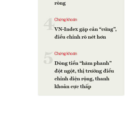
ròng
4
Chứng khoán
VN-Index gặp cản “cứng”,
điều chỉnh rõ nét hơn
5
Chứng khoán
Dòng tiền “hãm phanh”
đột ngột, thị trường điều
chỉnh diện rộng, thanh
khoản cực thấp