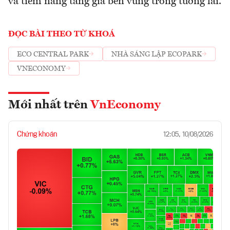
và tiềm năng tăng giá bền vững trong tương lai.
ĐỌC BÀI THEO TỪ KHOÁ
ECO CENTRAL PARK
NHÀ SÁNG LẬP ECOPARK
VNECONOMY
Mới nhất trên
VnEconomy
Chứng khoán
12:05, 10/08/2026