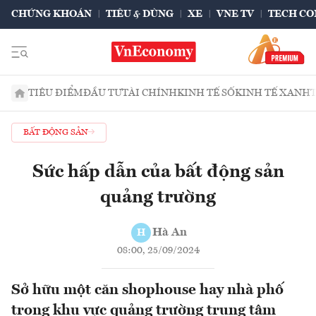
CHỨNG KHOÁN
TIÊU & DÙNG
XE
VNE TV
TECH CO
TIÊU ĐIỂM
ĐẦU TƯ
TÀI CHÍNH
KINH TẾ SỐ
KINH TẾ XANH
BẤT ĐỘNG SẢN
Sức hấp dẫn của bất động sản
quảng trường
Hà An
H
08:00, 25/09/2024
Sở hữu một căn shophouse hay nhà phố
trong khu vực quảng trường trung tâm