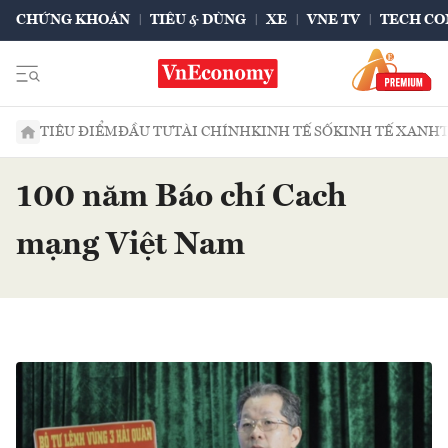
CHỨNG KHOÁN
TIÊU & DÙNG
XE
VNE TV
TECH CO
TIÊU ĐIỂM
ĐẦU TƯ
TÀI CHÍNH
KINH TẾ SỐ
KINH TẾ XANH
100 năm Báo chí Cach
mạng Việt Nam