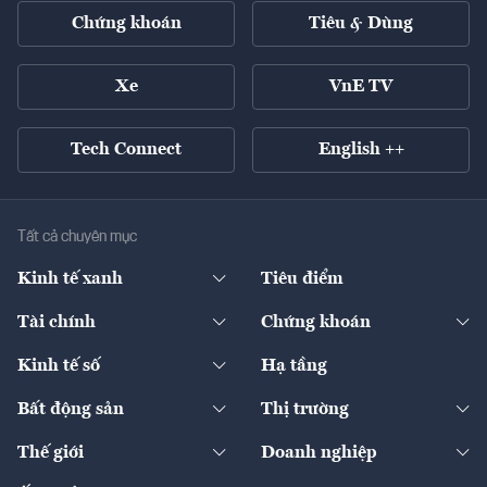
Chứng khoán
Tiêu & Dùng
Xe
VnE TV
Tech Connect
English ++
Tất cả chuyên mục
Kinh tế xanh
Tiêu điểm
Chuyển động xanh
Tài chính
Chứng khoán
Pháp lý
Ngân hàng
Doanh nghiệp niêm yết
Kinh tế số
Hạ tầng
Thương hiệu xanh
Thị trường vốn
Thị trường
Sản phẩm - Thị trường
Bất động sản
Thị trường
Diễn đàn
Thuế
Đầu tư
Tài sản số
Chính sách
Xuất nhập khẩu
Thế giới
Doanh nghiệp
Bảo hiểm
Quốc tế
Dịch vụ số
Thị trường
Khung pháp lý
Kinh tế
Chuyển động