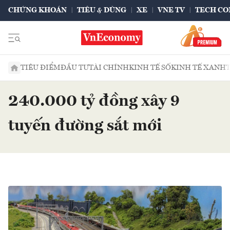
CHỨNG KHOÁN
TIÊU & DÙNG
XE
VNE TV
TECH CO
TIÊU ĐIỂM
ĐẦU TƯ
TÀI CHÍNH
KINH TẾ SỐ
KINH TẾ XANH
240.000 tỷ đồng xây 9
tuyến đường sắt mới