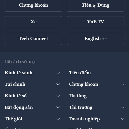
Chứng khoán
Tiêu & Dùng
Xe
VnE TV
Tech Connect
English ++
Tất cả chuyên mục
Kinh tế xanh
Tiêu điểm
Chuyển động xanh
Tài chính
Chứng khoán
Pháp lý
Ngân hàng
Doanh nghiệp niêm yết
Kinh tế số
Hạ tầng
Thương hiệu xanh
Thị trường vốn
Thị trường
Sản phẩm - Thị trường
Bất động sản
Thị trường
Diễn đàn
Thuế
Đầu tư
Tài sản số
Chính sách
Xuất nhập khẩu
Thế giới
Doanh nghiệp
Bảo hiểm
Quốc tế
Dịch vụ số
Thị trường
Khung pháp lý
Kinh tế
Chuyển động