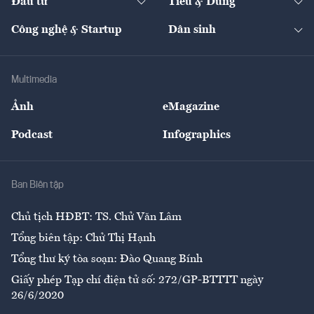
Đầu tư
Tiêu & Dùng
Quản trị số
Cafe BĐS
Thị trường
Kinh doanh
Kết nối
Tạp chí kinh tế Việt Nam
eMagazine
Nhà đầu tư
Du lịch
Công nghệ & Startup
Dân sinh
Tư vấn
Nông sản
Doanh nhân
Tư vấn Tiêu & Dùng
Infographics
Hạ tầng
Sức khỏe
Khung pháp lý
Doanh nghiệp
Địa phương
Thị trường
Bảo hiểm
Multimedia
Sự kiện
Nhân lực
Ảnh
eMagazine
Đẹp +
An sinh
Podcast
Infographics
Giải trí
Y tế
Nhà
Ban Biên tập
Ẩm thực
Chủ tịch HĐBT: TS. Chử Văn Lâm
Tổng biên tập: Chử Thị Hạnh
Tổng thư ký tòa soạn: Đào Quang Bính
Giấy phép Tạp chí điện tử số: 272/GP-BTTTT ngày
26/6/2020