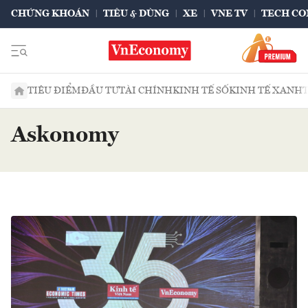
CHỨNG KHOÁN
TIÊU & DÙNG
XE
VNE TV
TECH CO
TIÊU ĐIỂM
ĐẦU TƯ
TÀI CHÍNH
KINH TẾ SỐ
KINH TẾ XANH
Askonomy