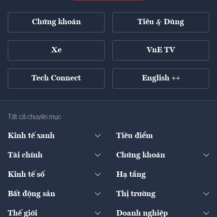
Chứng khoán
Tiêu & Dùng
Xe
VnE TV
Tech Connect
English ++
Tất cả chuyên mục
Kinh tế xanh
Tiêu điểm
Chuyển động xanh
Tài chính
Chứng khoán
Pháp lý
Ngân hàng
Doanh nghiệp niêm yết
Kinh tế số
Hạ tầng
Thương hiệu xanh
Thị trường vốn
Thị trường
Sản phẩm - Thị trường
Bất động sản
Thị trường
Diễn đàn
Thuế
Đầu tư
Tài sản số
Chính sách
Xuất nhập khẩu
Thế giới
Doanh nghiệp