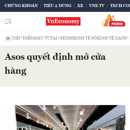
CHỨNG KHOÁN
TIÊU & DÙNG
XE
VNE TV
TECH CO
TIÊU ĐIỂM
ĐẦU TƯ
TÀI CHÍNH
KINH TẾ SỐ
KINH TẾ XANH
Asos quyết định mở cửa
hàng