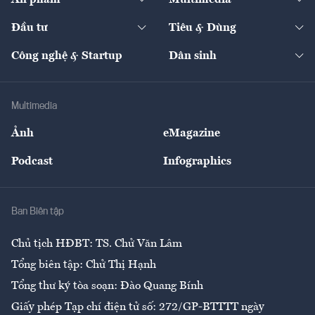
Khung pháp lý
Start-up
Dự án
Công nghiệp
Chuyển động 24h
Đối thoại
The Guide
Video
Đầu tư
Tiêu & Dùng
Quản trị số
Cafe BĐS
Thị trường
Kinh doanh
Kết nối
Tạp chí kinh tế Việt Nam
eMagazine
Nhà đầu tư
Du lịch
Công nghệ & Startup
Dân sinh
Tư vấn
Nông sản
Doanh nhân
Tư vấn Tiêu & Dùng
Infographics
Hạ tầng
Sức khỏe
Khung pháp lý
Doanh nghiệp
Địa phương
Thị trường
Bảo hiểm
Multimedia
Sự kiện
Nhân lực
Ảnh
eMagazine
Đẹp +
An sinh
Podcast
Infographics
Giải trí
Y tế
Nhà
Ban Biên tập
Ẩm thực
Chủ tịch HĐBT: TS. Chử Văn Lâm
Tổng biên tập: Chử Thị Hạnh
Tổng thư ký tòa soạn: Đào Quang Bính
Giấy phép Tạp chí điện tử số: 272/GP-BTTTT ngày