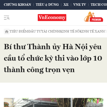
CHỨNG KHOÁN
TIÊU & DÙNG
XE
VNE TV
TECH CO
TIÊU ĐIỂM
ĐẦU TƯ
TÀI CHÍNH
KINH TẾ SỐ
KINH TẾ XANH
Bí thư Thành ủy Hà Nội yêu
cầu tổ chức kỳ thi vào lớp 10
thành công trọn vẹn