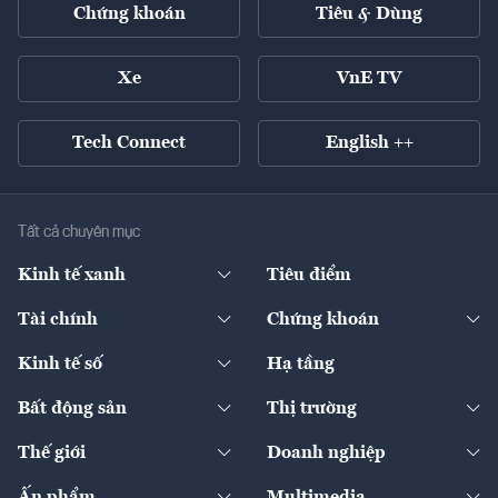
Chứng khoán
Tiêu & Dùng
Xe
VnE TV
Tech Connect
English ++
Tất cả chuyên mục
Kinh tế xanh
Tiêu điểm
Chuyển động xanh
Tài chính
Chứng khoán
Pháp lý
Ngân hàng
Doanh nghiệp niêm yết
Kinh tế số
Hạ tầng
Thương hiệu xanh
Thị trường vốn
Thị trường
Sản phẩm - Thị trường
Bất động sản
Thị trường
Diễn đàn
Thuế
Đầu tư
Tài sản số
Chính sách
Xuất nhập khẩu
Thế giới
Doanh nghiệp
Bảo hiểm
Quốc tế
Dịch vụ số
Thị trường
Khung pháp lý
Kinh tế
Chuyển động
Ấn phẩm
Multimedia