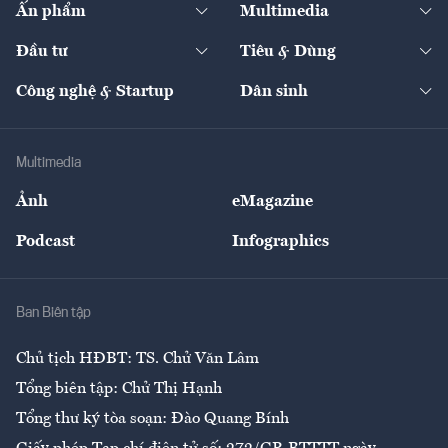
Ấn phẩm
Multimedia
Khung pháp lý
Start-up
Dự án
Công nghiệp
Chuyển động 24h
Đối thoại
The Guide
Video
Đầu tư
Tiêu & Dùng
Quản trị số
Cafe BĐS
Thị trường
Kinh doanh
Kết nối
Tạp chí kinh tế Việt Nam
eMagazine
Nhà đầu tư
Du lịch
Công nghệ & Startup
Dân sinh
Tư vấn
Nông sản
Doanh nhân
Tư vấn Tiêu & Dùng
Infographics
Hạ tầng
Sức khỏe
Khung pháp lý
Doanh nghiệp
Địa phương
Thị trường
Bảo hiểm
Multimedia
Sự kiện
Nhân lực
Ảnh
eMagazine
Đẹp +
An sinh
Podcast
Infographics
Giải trí
Y tế
Nhà
Ban Biên tập
Ẩm thực
Chủ tịch HĐBT: TS. Chử Văn Lâm
Tổng biên tập: Chử Thị Hạnh
Tổng thư ký tòa soạn: Đào Quang Bính