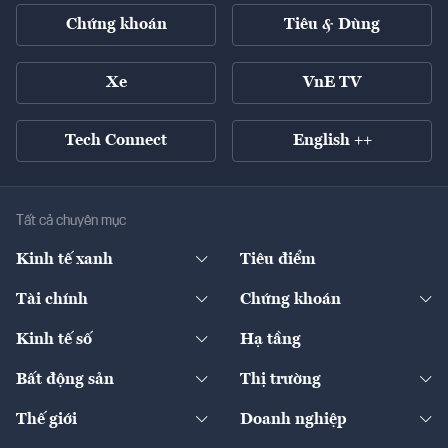
Chứng khoán
Tiêu & Dùng
Xe
VnE TV
Tech Connect
English ++
Tất cả chuyên mục
Kinh tế xanh
Tiêu điểm
Chuyển động xanh
Tài chính
Chứng khoán
Pháp lý
Ngân hàng
Doanh nghiệp niêm yết
Kinh tế số
Hạ tầng
Thương hiệu xanh
Thị trường vốn
Thị trường
Sản phẩm - Thị trường
Bất động sản
Thị trường
Diễn đàn
Thuế
Đầu tư
Tài sản số
Chính sách
Xuất nhập khẩu
Thế giới
Doanh nghiệp
Bảo hiểm
Quốc tế
Dịch vụ số
Thị trường
Khung pháp lý
Kinh tế
Chuyển động