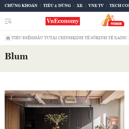
CHỨNG KHOÁN
TIÊU & DÙNG
XE
VNE TV
TECH CO
TIÊU ĐIỂM
ĐẦU TƯ
TÀI CHÍNH
KINH TẾ SỐ
KINH TẾ XANH
Blum