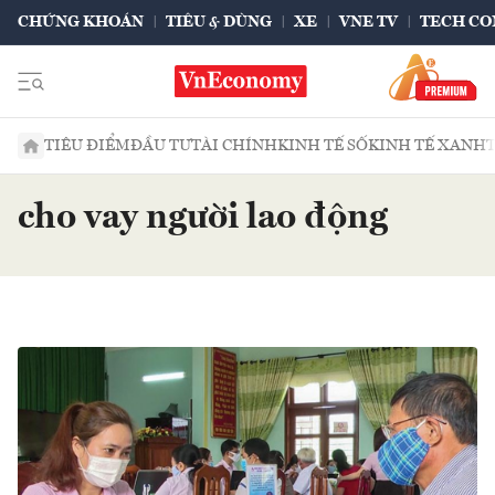
CHỨNG KHOÁN
TIÊU & DÙNG
XE
VNE TV
TECH CO
TIÊU ĐIỂM
ĐẦU TƯ
TÀI CHÍNH
KINH TẾ SỐ
KINH TẾ XANH
cho vay người lao động