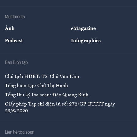
Hạ tầng
Sức khỏe
Khung pháp lý
Doanh nghiệp
Địa phương
Thị trường
Bảo hiểm
Multimedia
Sự kiện
Nhân lực
Ảnh
eMagazine
Đẹp +
An sinh
Podcast
Infographics
Giải trí
Y tế
Nhà
Ban Biên tập
Ẩm thực
Chủ tịch HĐBT: TS. Chử Văn Lâm
Tổng biên tập: Chử Thị Hạnh
Tổng thư ký tòa soạn: Đào Quang Bính
Giấy phép Tạp chí điện tử số: 272/GP-BTTTT ngày
26/6/2020
Liên hệ tòa soạn