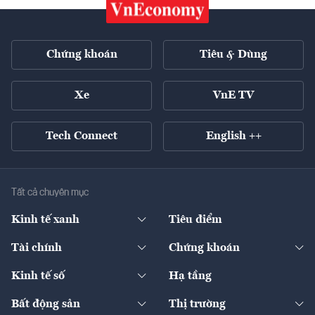
Chứng khoán
Tiêu & Dùng
Xe
VnE TV
Tech Connect
English ++
Tất cả chuyên mục
Kinh tế xanh
Tiêu điểm
Chuyển động xanh
Tài chính
Chứng khoán
Pháp lý
Ngân hàng
Doanh nghiệp niêm yết
Kinh tế số
Hạ tầng
Thương hiệu xanh
Thị trường vốn
Thị trường
Sản phẩm - Thị trường
Bất động sản
Thị trường
Diễn đàn