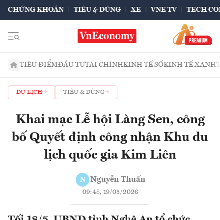
CHỨNG KHOÁN
TIÊU & DÙNG
XE
VNE TV
TECH CO
TIÊU ĐIỂM
ĐẦU TƯ
TÀI CHÍNH
KINH TẾ SỐ
KINH TẾ XANH
DU LỊCH
TIÊU & DÙNG
Khai mạc Lễ hội Làng Sen, công
bố Quyết định công nhận Khu du
lịch quốc gia Kim Liên
Nguyễn Thuấn
N
09:48, 19/05/2026
Tối 18/5, UBND tỉnh Nghệ An tổ chức