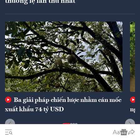
thường lệ lần thứ nhất
Ba giải pháp chiến lược nhằm cán mốc
xuất khẩu 74 tỷ USD
ngu