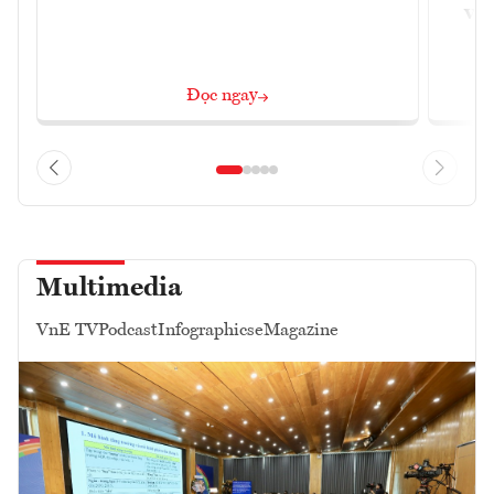
vùn
Đọc ngay
Multimedia
VnE TV
Podcast
Infographics
eMagazine