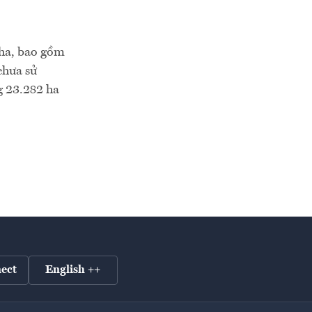
 ha, bao gồm
chưa sử
g 23.282 ha
ect
English ++