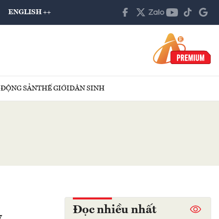
ENGLISH ++
 ĐỘNG SẢN
THẾ GIỚI
DÂN SINH
Đọc nhiều nhất
7