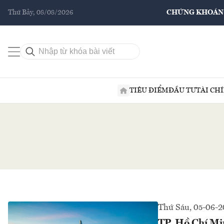
Thứ Bảy, 08/08/2026
CHỨNG KHOÁN
TIÊU ĐIỂM
ĐẦU TƯ
TÀI CH
Thứ Sáu, 05-06-
TP. Hồ Chí Min