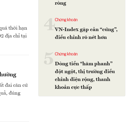
ròng
4
Chứng khoán
quá thời hạn
VN-Index gặp cản “cứng”,
2 địa chỉ tại
điều chỉnh rõ nét hơn
5
Chứng khoán
Dòng tiền “hãm phanh”
đột ngột, thị trường điều
phường
chỉnh diện rộng, thanh
t đai căn cứ
khoản cực thấp
quả, đúng