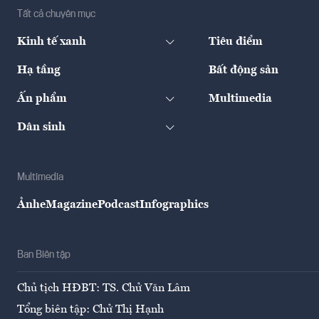
Tất cả chuyên mục
Kinh tế xanh
Tiêu điểm
Hạ tầng
Bất động sản
Ấn phẩm
Multimedia
Dân sinh
Multimedia
Ảnh
eMagazine
Podcast
Infographics
Ban Biên tập
Chủ tịch HĐBT: TS. Chử Văn Lâm
Tổng biên tập: Chử Thị Hạnh