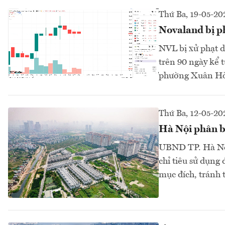
Thứ Ba, 19-05-20
Novaland bị p
NVL bị xử phạt d
trên 90 ngày kể t
phường Xuân Hòa
Thứ Ba, 12-05-20
Hà Nội phân b
UBND TP. Hà Nội 
chỉ tiêu sử dụng
mục đích, tránh t