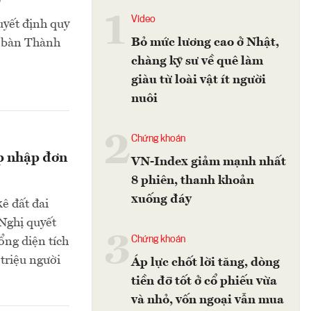
1
Video
uyết định quy
Bỏ mức lương cao ở Nhật,
a bàn Thành
chàng kỹ sư về quê làm
giàu từ loài vật ít người
nuôi
2
Chứng khoán
áp nhập đơn
VN-Index giảm mạnh nhất
8 phiên, thanh khoản
xuống đáy
ê đất đai
 Nghị quyết
3
Chứng khoán
ng diện tích
triệu người
Áp lực chốt lời tăng, dòng
tiền đỡ tốt ở cổ phiếu vừa
và nhỏ, vốn ngoại vẫn mua