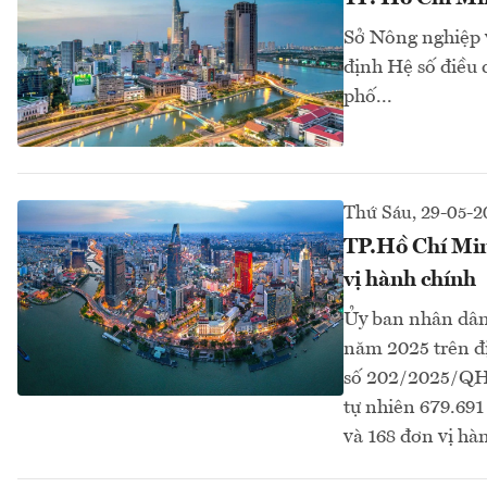
Sở Nông nghiệp v
định Hệ số điều 
phố...
Thứ Sáu, 29-05-2
TP.Hồ Chí Minh
vị hành chính
Ủy ban nhân dân
năm 2025 trên đị
số 202/2025/QH1
tự nhiên 679.691
và 168 đơn vị hà