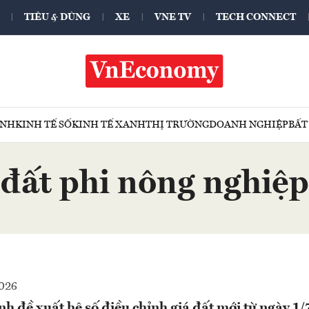
TIÊU & DÙNG
XE
VNE TV
TECH CONNECT
ÍNH
KINH TẾ SỐ
KINH TẾ XANH
THỊ TRƯỜNG
DOANH NGHIỆP
BẤT
đất phi nông nghiệp
2026
h đề xuất hệ số điều chỉnh giá đất mới từ ngày 1/