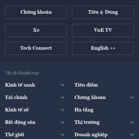
Chứng khoán
Tiêu & Dùng
Xe
VnE TV
Tech Connect
English ++
Tất cả chuyên mục
Kinh tế xanh
Tiêu điểm
Chuyển động xanh
Tài chính
Chứng khoán
Pháp lý
Ngân hàng
Doanh nghiệp niêm yết
Kinh tế số
Hạ tầng
Thương hiệu xanh
Thị trường vốn
Thị trường
Sản phẩm - Thị trường
Bất động sản
Thị trường
Diễn đàn
Thuế
Đầu tư
Tài sản số
Chính sách
Xuất nhập khẩu
Thế giới
Doanh nghiệp
Bảo hiểm
Quốc tế