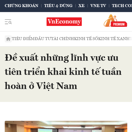
CHỨNG KHOÁN
TIÊU & DÙNG
XE
VNE TV
TECH CO
TIÊU ĐIỂM
ĐẦU TƯ
TÀI CHÍNH
KINH TẾ SỐ
KINH TẾ XANH
Đề xuất những lĩnh vực ưu
tiên triển khai kinh tế tuần
hoàn ở Việt Nam