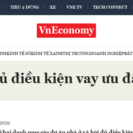
TIÊU & DÙNG
XE
VNE TV
TECH CONNECT
ÍNH
KINH TẾ SỐ
KINH TẾ XANH
THỊ TRƯỜNG
DOANH NGHIỆP
BẤT
ủ điều kiện vay ưu đ
2026
hai danh mục các dự án nhà ở xã hội đủ điều kiện