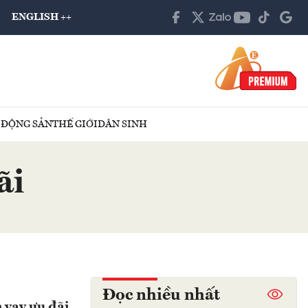
ENGLISH ++
 ĐỘNG SẢN
THẾ GIỚI
DÂN SINH
ãi
Đọc nhiều nhất
 vay ưu đãi