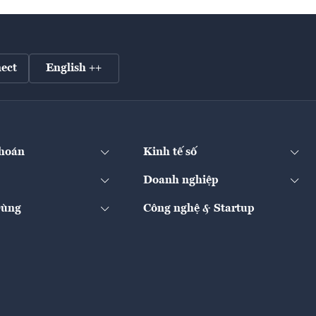
ect
English ++
hoán
Kinh tế số
Doanh nghiệp
Dùng
Công nghệ & Startup