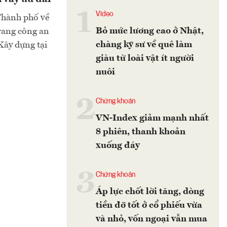
1
Video
Thành phố về
Bỏ mức lương cao ở Nhật,
trang công an
chàng kỹ sư về quê làm
Xây dựng tại
giàu từ loài vật ít người
nuôi
2
Chứng khoán
VN-Index giảm mạnh nhất
8 phiên, thanh khoản
xuống đáy
3
Chứng khoán
Áp lực chốt lời tăng, dòng
tiền đỡ tốt ở cổ phiếu vừa
và nhỏ, vốn ngoại vẫn mua