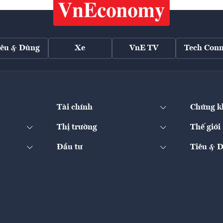
iêu & Dùng
Xe
VnE TV
Tech Conn
Tài chính
Chứng k
Thị trường
Thế giới
Đầu tư
Tiêu & 