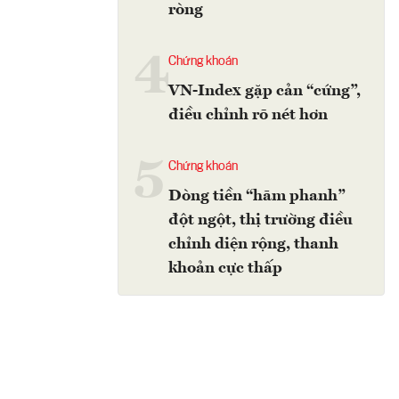
ròng
4
Chứng khoán
VN-Index gặp cản “cứng”,
điều chỉnh rõ nét hơn
5
Chứng khoán
Dòng tiền “hãm phanh”
đột ngột, thị trường điều
chỉnh diện rộng, thanh
khoản cực thấp