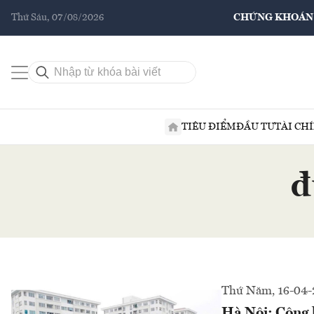
Thứ Sáu, 07/08/2026
CHỨNG KHOÁN
TIÊU ĐIỂM
ĐẦU TƯ
TÀI CH
đ
Thứ Năm, 16-04-
Hà Nội: Công k