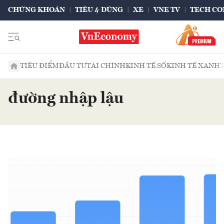
CHỨNG KHOÁN
TIÊU & DÙNG
XE
VNE TV
TECH CO
TIÊU ĐIỂM
ĐẦU TƯ
TÀI CHÍNH
KINH TẾ SỐ
KINH TẾ XANH
đường nhập lậu