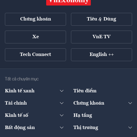
Chứng khoán
Tiêu & Dùng
Xe
VnE TV
Tech Connect
English ++
Tất cả chuyên mục
Kinh tế xanh
Tiêu điểm
Chuyển động xanh
Tài chính
Chứng khoán
Pháp lý
Ngân hàng
Doanh nghiệp niêm yết
Kinh tế số
Hạ tầng
Thương hiệu xanh
Thị trường vốn
Thị trường
Sản phẩm - Thị trường
Bất động sản
Thị trường
Diễn đàn
Thuế
Đầu tư
Tài sản số
Chính sách
Xuất nhập khẩu