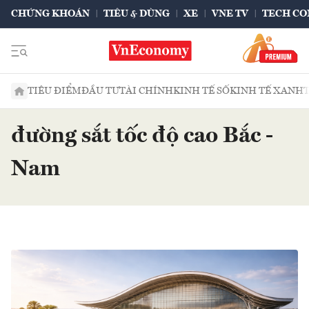
CHỨNG KHOÁN
TIÊU & DÙNG
XE
VNE TV
TECH CO
TIÊU ĐIỂM
ĐẦU TƯ
TÀI CHÍNH
KINH TẾ SỐ
KINH TẾ XANH
đường sắt tốc độ cao Bắc -
Nam