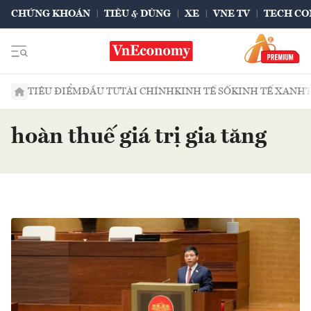
CHỨNG KHOÁN
TIÊU & DÙNG
XE
VNE TV
TECH CO
TIÊU ĐIỂM
ĐẦU TƯ
TÀI CHÍNH
KINH TẾ SỐ
KINH TẾ XANH
hoàn thuế giá trị gia tăng