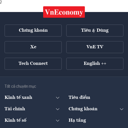
}
Chứng khoán
Tiêu & Dùng
Xe
VnE TV
Tech Connect
English ++
Tất cả chuyên mục
Kinh tế xanh
Tiêu điểm
Chuyển động xanh
Tài chính
Chứng khoán
Pháp lý
Ngân hàng
Doanh nghiệp niêm yết
Kinh tế số
Hạ tầng
Thương hiệu xanh
Thị trường vốn
Thị trường