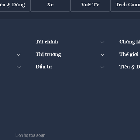
iêu & Dùng
Xe
VnE TV
Tech Conn
Tài chính
Chứng k
Thị trường
Thế giới
Đầu tư
Tiêu & 
Liên hệ tòa soạn