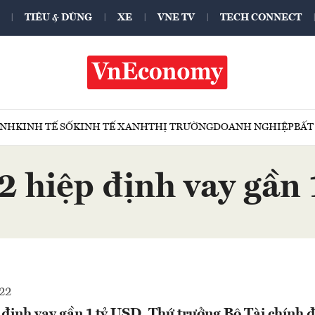
TIÊU & DÙNG
XE
VNE TV
TECH CONNECT
ÍNH
KINH TẾ SỐ
KINH TẾ XANH
THỊ TRƯỜNG
DOANH NGHIỆP
BẤT
2 hiệp định vay gần
22
 định vay gần 1 tỷ USD, Thứ trưởng Bộ Tài chính 