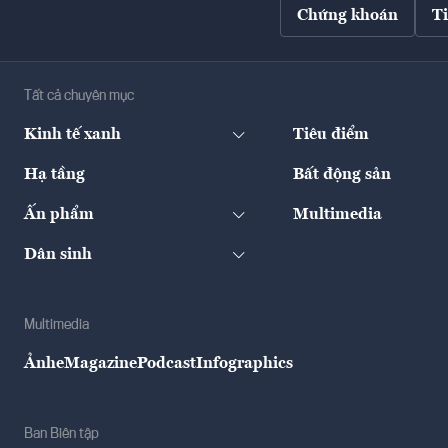
Chứng khoán
T
Tất cả chuyên mục
Kinh tế xanh
Tiêu điểm
Hạ tầng
Bất động sản
Ấn phẩm
Multimedia
Dân sinh
Multimedia
Ảnh
eMagazine
Podcast
Infographics
Ban Biên tập