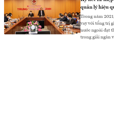
quản lý hiệu q
Trong năm 2021, 
vay với tổng trị 
nước ngoài đạt 
trong giải ngân v