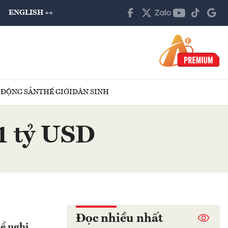
ENGLISH ++
 ĐỘNG SẢN
THẾ GIỚI
DÂN SINH
 1 tỷ USD
Đọc nhiều nhất
đề nghị