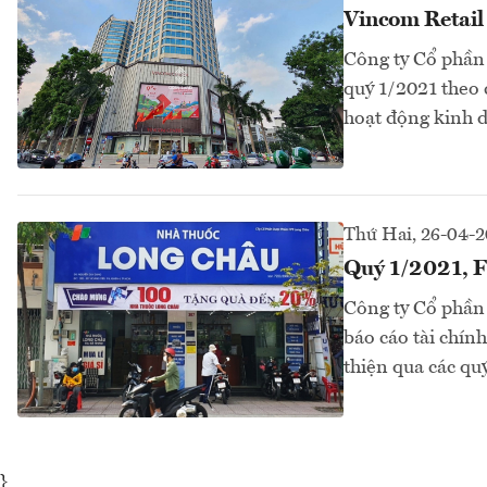
Vincom Retail 
Công ty Cổ phần
quý 1/2021 theo 
hoạt động kinh d
Thứ Hai, 26-04-
Quý 1/2021, F
Công ty Cổ phần
báo cáo tài chín
thiện qua các qu
}