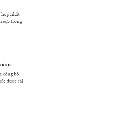
 hợp nhất
h cực trong
n năm
a công bố
ước được cải