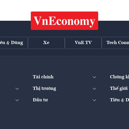
iêu & Dùng
Xe
VnE TV
Tech Conn
Tài chính
Chứng k
Thị trường
Thế giới
Đầu tư
Tiêu & 