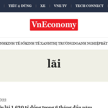
TIÊU & DÙNG
XE
VNE TV
TECH CONNECT
ÍNH
KINH TẾ SỐ
KINH TẾ XANH
THỊ TRƯỜNG
DOANH NGHIỆP
BẤT
lãi
2022
lãi 1.620 tỷ đồng trong 6 tháng đầu năm