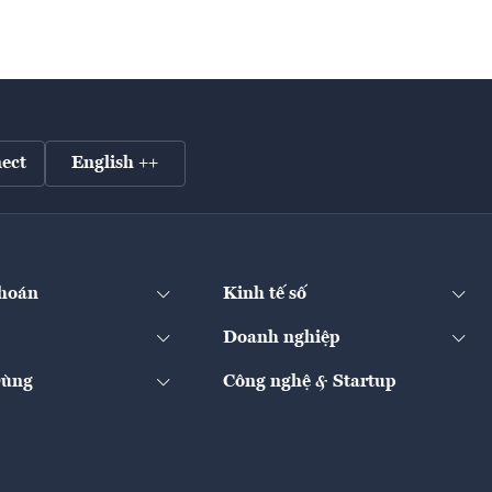
ect
English ++
hoán
Kinh tế số
Doanh nghiệp
Dùng
Công nghệ & Startup