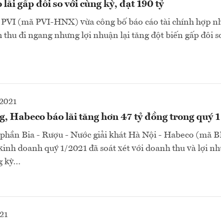
lãi gấp đôi so với cùng kỳ, đạt 190 tỷ
 PVI (mã PVI-HNX) vừa công bố báo cáo tài chính hợp n
 thu đi ngang nhưng lợi nhuận lại tăng đột biến gấp đôi s
-2021
, Habeco báo lãi tăng hơn 47 tỷ đồng trong quý 1
 phần Bia - Rượu - Nước giải khát Hà Nội - Habeco (m
kinh doanh quý 1/2021 đã soát xét với doanh thu và lợi n
 kỳ...
21