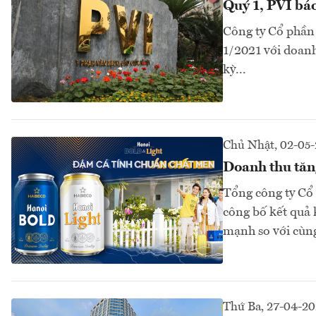
Quý 1, PVI báo 
Công ty Cổ phần
1/2021 với doanh
kỳ...
Chủ Nhật, 02-05
Doanh thu tăng
Tổng công ty Cổ
công bố kết quả 
mạnh so với cùng
Thứ Ba, 27-04-20