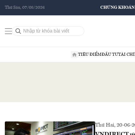
Thứ Sáu, 07/08/2026
CHỨNG KHOÁN
TIÊU ĐIỂM
ĐẦU TƯ
TÀI CH
Thứ Hai, 20-06-
VNDIRECT ước 