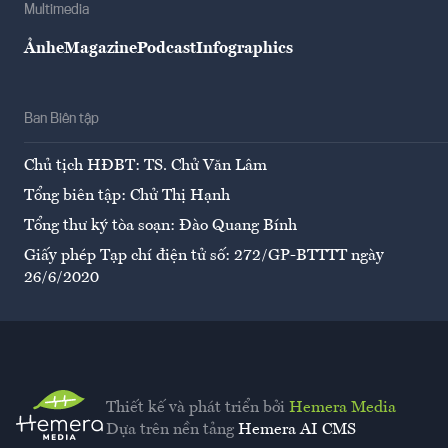
Multimedia
Ảnh
eMagazine
Podcast
Infographics
Ban Biên tập
Chủ tịch HĐBT: TS. Chử Văn Lâm
Tổng biên tập: Chử Thị Hạnh
Tổng thư ký tòa soạn: Đào Quang Bính
Giấy phép Tạp chí điện tử số: 272/GP-BTTTT ngày
26/6/2020
Thiết kế và phát triển bởi
Hemera Media
Dựa trên nền tảng
Hemera AI CMS