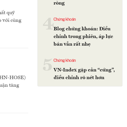
ròng
hất quý
4
Chứng khoán
o với cùng
Blog chứng khoán: Điều
chỉnh trong phiên, áp lực
bán vẫn rất nhẹ
5
Chứng khoán
VN-Index gặp cản “cứng”,
ã BHN-HOSE)
điều chỉnh rõ nét hơn
huận tăng