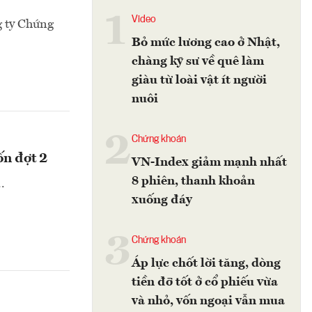
1
Video
g ty Chứng
Bỏ mức lương cao ở Nhật,
chàng kỹ sư về quê làm
giàu từ loài vật ít người
nuôi
2
Chứng khoán
ốn đợt 2
VN-Index giảm mạnh nhất
8 phiên, thanh khoản
.
xuống đáy
3
Chứng khoán
Áp lực chốt lời tăng, dòng
tiền đỡ tốt ở cổ phiếu vừa
và nhỏ, vốn ngoại vẫn mua