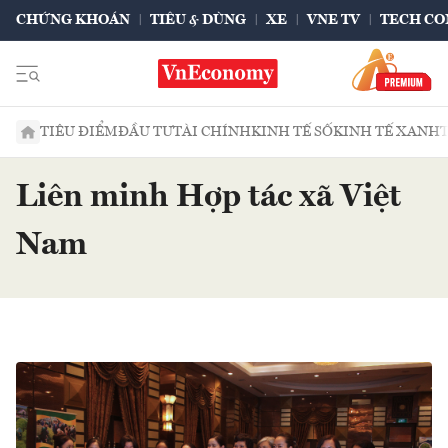
CHỨNG KHOÁN
TIÊU & DÙNG
XE
VNE TV
TECH CO
TIÊU ĐIỂM
ĐẦU TƯ
TÀI CHÍNH
KINH TẾ SỐ
KINH TẾ XANH
Liên minh Hợp tác xã Việt
Nam