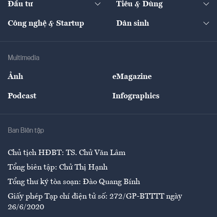
Đầu tư
Tiêu & Dùng
Quản trị số
Cafe BĐS
Thị trường
Kinh doanh
Kết nối
Tạp chí kinh tế Việt Nam
eMagazine
Nhà đầu tư
Du lịch
Công nghệ & Startup
Dân sinh
Tư vấn
Nông sản
Doanh nhân
Tư vấn Tiêu & Dùng
Infographics
Hạ tầng
Sức khỏe
Khung pháp lý
Doanh nghiệp
Địa phương
Thị trường
Bảo hiểm
Multimedia
Sự kiện
Nhân lực
Ảnh
eMagazine
Đẹp +
An sinh
Podcast
Infographics
Giải trí
Y tế
Nhà
Ban Biên tập
Ẩm thực
Chủ tịch HĐBT: TS. Chử Văn Lâm
Tổng biên tập: Chử Thị Hạnh
Tổng thư ký tòa soạn: Đào Quang Bính
Giấy phép Tạp chí điện tử số: 272/GP-BTTTT ngày
26/6/2020