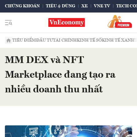
CHỨNG KHOÁN
TIÊU & DÙNG
XE
VNE TV
TECH CO
TIÊU ĐIỂM
ĐẦU TƯ
TÀI CHÍNH
KINH TẾ SỐ
KINH TẾ XANH
MM DEX và NFT
Marketplace đang tạo ra
nhiều doanh thu nhất