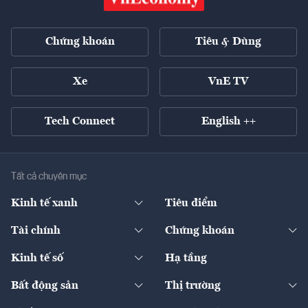
Chứng khoán
Tiêu & Dùng
Xe
VnE TV
Tech Connect
English ++
Tất cả chuyên mục
Kinh tế xanh
Tiêu điểm
Chuyển động xanh
Tài chính
Chứng khoán
Pháp lý
Ngân hàng
Doanh nghiệp niêm yết
Kinh tế số
Hạ tầng
Thương hiệu xanh
Thị trường vốn
Thị trường
Sản phẩm - Thị trường
Bất động sản
Thị trường
Diễn đàn
Thuế
Đầu tư
Tài sản số
Chính sách
Xuất nhập khẩu