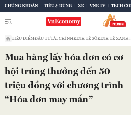
CHỨNG KHOÁN
TIÊU & DÙNG
XE
VNE TV
TECH CO
TIÊU ĐIỂM
ĐẦU TƯ
TÀI CHÍNH
KINH TẾ SỐ
KINH TẾ XANH
Mua hàng lấy hóa đơn có cơ
hội trúng thưởng đến 50
triệu đồng với chương trình
“Hóa đơn may mắn”