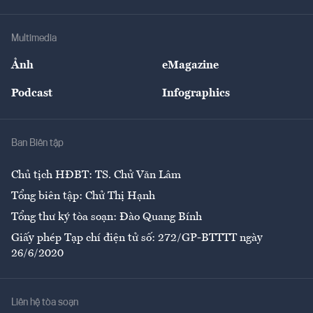
Hạ tầng
Sức khỏe
Khung pháp lý
Doanh nghiệp
Địa phương
Thị trường
Bảo hiểm
Multimedia
Sự kiện
Nhân lực
Ảnh
eMagazine
Đẹp +
An sinh
Podcast
Infographics
Giải trí
Y tế
Nhà
Ban Biên tập
Ẩm thực
Chủ tịch HĐBT: TS. Chử Văn Lâm
Tổng biên tập: Chử Thị Hạnh
Tổng thư ký tòa soạn: Đào Quang Bính
Giấy phép Tạp chí điện tử số: 272/GP-BTTTT ngày
26/6/2020
Liên hệ tòa soạn