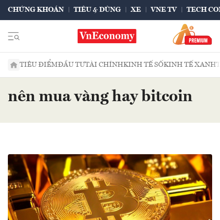
CHỨNG KHOÁN
TIÊU & DÙNG
XE
VNE TV
TECH CO
TIÊU ĐIỂM
ĐẦU TƯ
TÀI CHÍNH
KINH TẾ SỐ
KINH TẾ XANH
nên mua vàng hay bitcoin