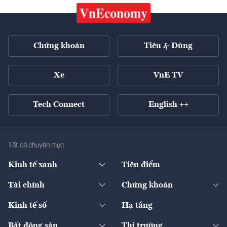
Chứng khoán
Tiêu & Dùng
Xe
VnE TV
Tech Connect
English ++
Tất cả chuyên mục
Kinh tế xanh
Tiêu điểm
Chuyển động xanh
Tài chính
Chứng khoán
Pháp lý
Ngân hàng
Doanh nghiệp niêm yết
Kinh tế số
Hạ tầng
Thương hiệu xanh
Thị trường vốn
Thị trường
Sản phẩm - Thị trường
Bất động sản
Thị trường