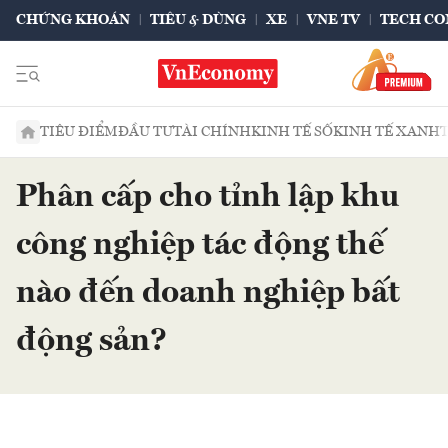
CHỨNG KHOÁN
TIÊU & DÙNG
XE
VNE TV
TECH CO
TIÊU ĐIỂM
ĐẦU TƯ
TÀI CHÍNH
KINH TẾ SỐ
KINH TẾ XANH
Phân cấp cho tỉnh lập khu
công nghiệp tác động thế
nào đến doanh nghiệp bất
động sản?