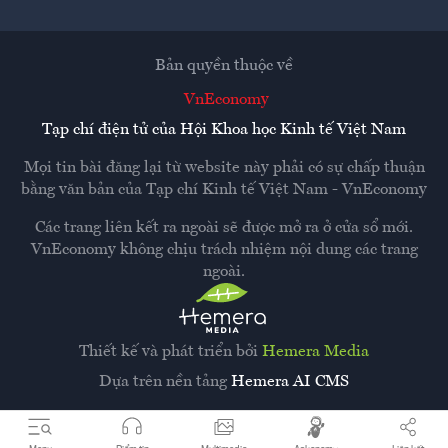
Bản quyền thuộc về
VnEconomy
Tạp chí điện tử của Hội Khoa học Kinh tế Việt Nam
Mọi tin bài đăng lại từ website này phải có sự chấp thuận
bằng văn bản của
Tạp chí Kinh tế Việt Nam - VnEconomy
Các trang liên kết ra ngoài sẽ được mở ra ở cửa sổ mới.
VnEconomy không chịu trách nhiệm nội dung các trang
ngoài.
Thiết kế và phát triển bởi
Hemera Media
Dựa trên nền tảng
Hemera AI CMS