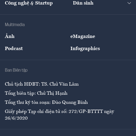
Công nghệ & Startup
Dân sinh
Tư vấn
Nông sản
Doanh nhân
Tư vấn Tiêu & Dùng
Infographics
Hạ tầng
Sức khỏe
Khung pháp lý
Doanh nghiệp
Địa phương
Thị trường
Bảo hiểm
Multimedia
Sự kiện
Nhân lực
Ảnh
eMagazine
Đẹp +
An sinh
Podcast
Infographics
Giải trí
Y tế
Nhà
Ban Biên tập
Ẩm thực
Chủ tịch HĐBT: TS. Chử Văn Lâm
Tổng biên tập: Chử Thị Hạnh
Tổng thư ký tòa soạn: Đào Quang Bính
Giấy phép Tạp chí điện tử số: 272/GP-BTTTT ngày
26/6/2020