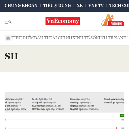
CHỨNG KHOÁN
TIÊU & DÙNG
XE
VNE TV
TECH CO
TIÊU ĐIỂM
ĐẦU TƯ
TÀI CHÍNH
KINH TẾ SỐ
KINH TẾ XANH
SII