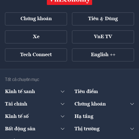
Chứng khoán
Tiêu & Dùng
Xe
VnE TV
Tech Connect
English ++
Tất cả chuyên mục
Kinh tế xanh
Tiêu điểm
Chuyển động xanh
Tài chính
Chứng khoán
Pháp lý
Ngân hàng
Doanh nghiệp niêm yết
Kinh tế số
Hạ tầng
Thương hiệu xanh
Thị trường vốn
Thị trường
Sản phẩm - Thị trường
Bất động sản
Thị trường
Diễn đàn
Thuế
Đầu tư
Tài sản số
Chính sách
Xuất nhập khẩu