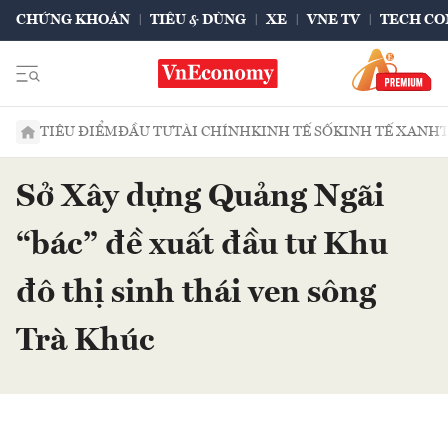
CHỨNG KHOÁN
TIÊU & DÙNG
XE
VNE TV
TECH CO
TIÊU ĐIỂM
ĐẦU TƯ
TÀI CHÍNH
KINH TẾ SỐ
KINH TẾ XANH
Sở Xây dựng Quảng Ngãi
“bác” đề xuất đầu tư Khu
đô thị sinh thái ven sông
Trà Khúc