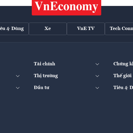
iêu & Dùng
Xe
VnE TV
Tech Conn
Tài chính
Chứng k
Thị trường
Thế giới
Đầu tư
Tiêu & 