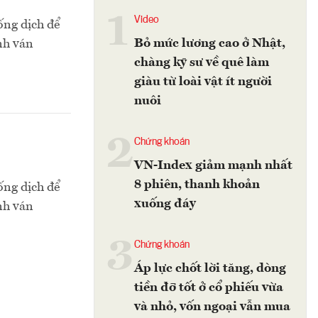
1
Video
ống dịch để
Bỏ mức lương cao ở Nhật,
nh ván
chàng kỹ sư về quê làm
giàu từ loài vật ít người
nuôi
2
Chứng khoán
VN-Index giảm mạnh nhất
8 phiên, thanh khoản
ống dịch để
xuống đáy
nh ván
3
Chứng khoán
Áp lực chốt lời tăng, dòng
tiền đỡ tốt ở cổ phiếu vừa
và nhỏ, vốn ngoại vẫn mua