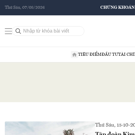
Thứ Sáu, 07/08/2026
CHỨNG KHOÁN
TIÊU ĐIỂM
ĐẦU TƯ
TÀI CH
Thứ Sáu, 15-10-2
Tập đoàn Kim T