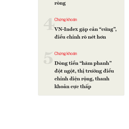
ròng
4
Chứng khoán
VN-Index gặp cản “cứng”,
điều chỉnh rõ nét hơn
5
Chứng khoán
Dòng tiền “hãm phanh”
đột ngột, thị trường điều
chỉnh diện rộng, thanh
khoản cực thấp