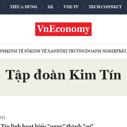
TIÊU & DÙNG
XE
VNE TV
TECH CONNECT
ÍNH
KINH TẾ SỐ
KINH TẾ XANH
THỊ TRƯỜNG
DOANH NGHIỆP
BẤT
Tập đoàn Kim Tín
021
ín linh hoạt biến "nguy" thành "cơ"