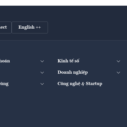
ect
English ++
hoán
Kinh tế số
Doanh nghiệp
Dùng
Công nghệ & Startup