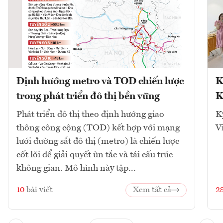
Định hướng metro và TOD chiến lược
K
trong phát triển đô thị bền vững
K
Phát triển đô thị theo định hướng giao
K
thông công cộng (TOD) kết hợp với mạng
V
lưới đường sắt đô thị (metro) là chiến lược
cốt lõi để giải quyết ùn tắc và tái cấu trúc
không gian. Mô hình này tập...
10
bài viết
Xem tất cả
2