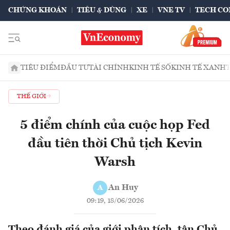
CHỨNG KHOÁN
TIÊU & DÙNG
XE
VNE TV
TECH CO
TIÊU ĐIỂM
ĐẦU TƯ
TÀI CHÍNH
KINH TẾ SỐ
KINH TẾ XANH
THẾ GIỚI
5 điểm chính của cuộc họp Fed
đầu tiên thời Chủ tịch Kevin
Warsh
An Huy
A
09:19, 18/06/2026
Theo đánh giá của giới phân tích, tân Chủ