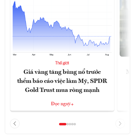
Thế giới
Giá vàng tăng bùng nổ trước
Mỹ 
thềm báo cáo việc làm Mỹ, SPDR
Gold Trust mua ròng mạnh
Đọc ngay