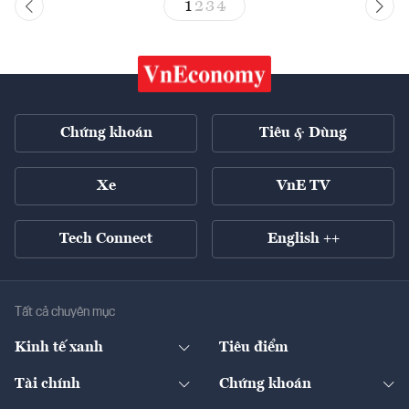
1
2
3
4
Chứng khoán
Tiêu & Dùng
Xe
VnE TV
Tech Connect
English ++
Tất cả chuyên mục
Kinh tế xanh
Tiêu điểm
Chuyển động xanh
Tài chính
Chứng khoán
Pháp lý